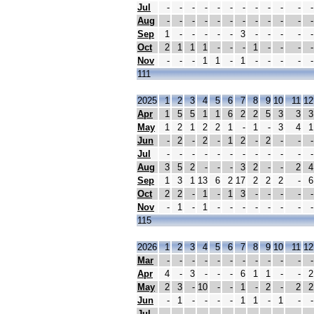
Jul
-
-
-
-
-
-
-
-
-
-
-
-
Aug
-
-
-
-
-
-
-
-
-
-
-
-
Sep
1
-
-
-
-
-
3
-
-
-
-
-
Oct
2
1
1
1
-
-
-
1
-
-
-
-
Nov
-
-
-
1
1
-
1
-
-
-
-
-
111
2025
1
2
3
4
5
6
7
8
9
10
11
12
Apr
1
5
5
1
1
6
2
2
5
3
3
3
May
1
2
1
2
2
1
-
1
-
3
4
1
Jun
-
2
-
2
-
1
2
-
2
-
-
-
Jul
-
-
-
-
-
-
-
-
-
-
-
-
Aug
3
5
2
-
-
-
3
2
-
-
2
4
Sep
1
3
1
13
6
2
17
2
2
2
-
6
Oct
2
2
-
1
-
1
3
-
-
-
-
-
Nov
-
1
-
1
-
-
-
-
-
-
-
-
115
2026
1
2
3
4
5
6
7
8
9
10
11
12
Mar
-
-
-
-
-
-
-
-
-
-
-
-
Apr
4
-
3
-
-
-
6
1
1
-
-
2
May
2
3
-
10
-
-
1
-
2
-
2
2
Jun
-
1
-
-
-
-
1
1
-
1
-
-
Jul
-
-
-
-
-
-
-
-
-
-
-
-