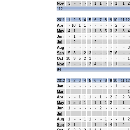
Nov
3
-
-
-
-
1
1
-
-
1
1
2
112
2011
1
2
3
4
5
6
7
8
9
10
11
12
Apr
-
10
1
1
-
-
-
-
-
2
5
-
May
4
1
-
1
1
1
3
5
3
3
3
4
Jun
-
1
-
-
-
-
-
-
-
-
-
-
Jul
-
2
-
-
-
2
-
-
-
-
-
-
Aug
-
-
-
-
-
-
-
-
-
-
-
3
Sep
5
3
-
2
3
-
-
-
17
6
-
-
Oct
10
9
5
2
1
-
-
-
-
-
-
1
Nov
2
-
-
-
2
4
-
1
-
1
-
-
94
2012
1
2
3
4
5
6
7
8
9
10
11
12
Jan
-
-
-
-
-
-
-
-
-
1
-
-
Mar
-
-
-
-
-
-
-
-
-
-
-
1
Apr
-
-
1
1
1
-
1
-
2
2
2
3
May
1
5
3
1
-
1
1
1
2
-
1
-
Jun
1
-
-
-
-
-
2
-
-
-
-
-
Jul
-
-
-
-
-
-
-
-
-
-
-
-
Aug
1
-
-
1
1
-
-
1
-
-
1
2
Sep
2
1
-
-
-
1
-
4
4
1
4
-