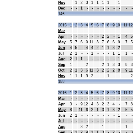
Nov
-
1
2
3
1
1
1
1
-
1
-
-
Dec
-
-
1
-
-
-
-
-
-
-
-
-
146
2015
1
2
3
4
5
6
7
8
9
10
11
12
Mar
-
-
-
-
-
-
-
-
-
-
-
-
Apr
-
-
-
-
-
-
2
2
-
1
4
5
May
5
7
6
9
11
3
7
6
6
9
7
5
Jun
4
5
-
4
4
2
1
1
3
2
-
-
Jul
2
1
-
-
1
-
-
-
1
1
1
-
Aug
2
1
1
-
-
-
-
-
-
1
-
-
Sep
1
-
-
2
-
-
2
1
3
3
9
3
Oct
2
1
3
6
11
3
2
2
2
8
9
11
Nov
1
1
1
9
2
-
-
1
-
-
-
2
158
2016
1
2
3
4
5
6
7
8
9
10
11
12
Mar
-
-
-
-
-
-
-
-
-
-
-
-
Apr
3
-
9
12
4
3
2
3
4
-
7
8
May
8
-
11
6
2
1
3
1
3
2
5
5
Jun
2
1
-
-
-
-
-
-
-
1
-
-
Jul
-
-
-
-
-
-
-
-
-
-
-
-
Aug
-
-
3
2
-
-
1
-
-
-
1
-
Sep
-
1
2
9
1
1
3
-
2
-
-
3