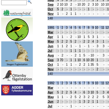
Sep
2
10
10
2
-
10
20
2
3
10
10
10
Oct
5
2
-
1
-
-
-
1
-
-
-
1
Nov
1
-
2
1
1
-
-
-
-
-
-
-
148
1991
1
2
3
4
5
6
7
8
9
10
11
12
Mar
-
-
-
-
-
-
-
-
-
-
-
-
Apr
1
1
-
2
-
10
1
5
3
1
-
-
May
5
2
2
5
2
-
2
2
4
3
1
-
Jun
1
1
2
1
-
1
-
1
-
3
3
-
Jul
-
-
-
1
1
1
-
-
-
-
-
-
Aug
-
2
-
-
2
1
5
-
10
-
3
-
Sep
3
70
-
1
1
10
6
10
20
1
-
-
Oct
1
-
1
1
-
2
2
1
35
5
-
-
Nov
-
-
-
-
-
-
-
-
-
2
-
-
140
1992
1
2
3
4
5
6
7
8
9
10
11
12
Mar
-
-
-
-
-
-
-
-
-
-
-
-
Apr
5
2
2
5
4
-
6
3
10
5
3
4
May
1
1
-
2
5
2
3
2
2
2
5
3
Jun
2
-
-
-
-
1
3
2
1
1
-
-
Jul
-
-
-
1
-
-
-
-
-
-
-
-