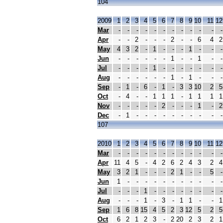
104
2009
1
2
3
4
5
6
7
8
9
10
11
12
Mar
-
-
-
-
-
-
-
-
-
-
-
-
Apr
-
-
2
-
-
-
2
-
-
6
4
2
May
4
3
2
-
1
-
-
-
1
-
-
-
Jun
-
-
-
-
-
-
1
-
-
1
-
-
Jul
-
-
-
-
1
-
-
-
-
-
-
-
Aug
-
-
-
-
-
-
1
-
1
-
-
-
Sep
-
1
-
6
-
1
-
3
3
10
2
5
Oct
-
4
-
-
1
1
1
-
1
1
1
1
Nov
-
-
-
-
-
2
-
-
-
1
-
2
Dec
-
1
-
-
-
-
-
-
-
-
-
-
107
2010
1
2
3
4
5
6
7
8
9
10
11
12
Mar
-
-
-
-
-
-
-
-
-
-
-
-
Apr
11
4
5
-
4
2
6
2
4
3
2
4
May
3
2
1
-
-
-
2
1
-
-
5
-
Jun
1
-
-
-
-
-
-
-
-
-
-
-
Jul
-
-
-
1
-
-
-
-
-
-
-
-
Aug
-
-
-
1
-
3
-
1
1
-
-
1
Sep
1
6
8
15
4
5
2
3
12
5
2
5
Oct
6
2
1
2
3
-
2
20
2
3
2
1