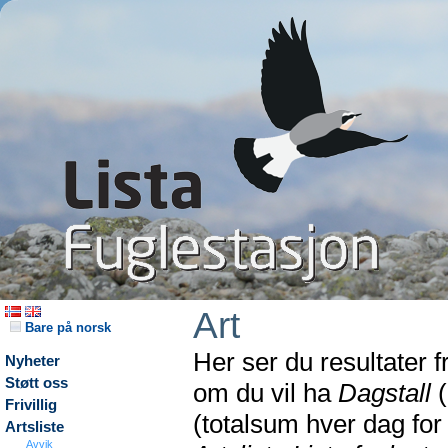
Art
Bare på norsk
Her ser du resultater 
Nyheter
Støtt oss
om du vil ha
Dagstall
(
Frivillig
(totalsum hver dag fo
Artsliste
Avvik