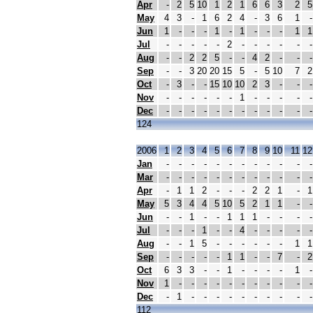
Apr
-
2
5
10
1
2
1
6
6
3
2
5
May
4
3
-
1
6
2
4
-
3
6
1
-
Jun
1
-
-
-
1
-
1
-
-
-
1
1
Jul
-
-
-
-
-
2
-
-
-
-
-
-
Aug
-
-
2
2
5
-
-
4
2
-
-
-
Sep
-
-
3
20
20
15
5
-
5
10
7
2
Oct
-
3
-
-
15
10
10
2
3
-
-
-
Nov
-
-
-
-
-
-
1
-
-
-
-
-
Dec
-
-
-
-
-
-
-
-
-
-
-
-
124
2006
1
2
3
4
5
6
7
8
9
10
11
12
Jan
-
-
-
-
-
-
-
-
-
-
-
-
Mar
-
-
-
-
-
-
-
-
-
-
-
-
Apr
-
1
1
2
-
-
-
2
2
1
-
1
May
5
3
4
4
5
10
5
2
1
1
-
-
Jun
-
-
1
-
-
1
1
1
-
-
-
-
Jul
-
-
-
1
-
-
4
-
-
-
-
-
Aug
-
-
1
5
-
-
-
-
-
-
1
1
Sep
-
-
-
-
-
1
1
-
-
7
-
2
Oct
6
3
3
-
-
1
-
-
-
-
1
-
Nov
1
-
-
-
-
-
-
-
-
-
-
-
Dec
-
1
-
-
-
-
-
-
-
-
-
-
112