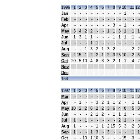
1996
1
2
3
4
5
6
7
8
9
10
11
12
Jan
-
-
-
-
-
-
-
-
-
1
-
-
Feb
-
-
-
-
-
-
-
-
-
-
-
-
Apr
-
-
-
-
-
-
-
3
-
1
-
-
May
3
4
2
2
-
-
1
1
3
1
1
1
Jun
1
3
1
1
-
-
-
1
1
1
1
-
Jul
-
-
-
1
1
-
-
-
-
-
-
-
Aug
-
-
1
3
2
1
3
2
-
-
2
2
Sep
2
15
1
2
2
1
2
3
25
10
2
3
Oct
20
5
10
4
8
3
3
2
1
1
4
2
Nov
-
-
-
-
-
-
-
-
-
-
-
-
Dec
-
-
-
-
-
-
-
-
-
-
-
-
158
1997
1
2
3
4
5
6
7
8
9
10
11
12
Mar
-
-
-
-
-
-
-
-
-
1
1
3
Apr
-
1
-
-
3
2
1
1
2
-
1
1
May
10
2
2
6
2
2
3
6
4
8
5
3
Jun
-
-
-
2
1
2
-
1
1
1
-
-
Jul
1
-
1
-
-
-
-
-
2
1
-
-
Aug
1
-
-
-
1
1
2
15
5
3
2
3
Sep
1
-
-
1
3
-
3
-
-
-
1
1
Oct
-
-
10
1
10
3
-
-
-
15
3
-