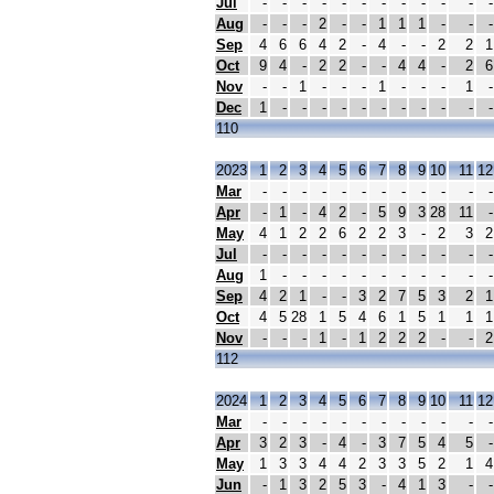
Jul
-
-
-
-
-
-
-
-
-
-
-
-
Aug
-
-
-
2
-
-
1
1
1
-
-
-
Sep
4
6
6
4
2
-
4
-
-
2
2
1
Oct
9
4
-
2
2
-
-
4
4
-
2
6
Nov
-
-
1
-
-
-
1
-
-
-
1
-
Dec
1
-
-
-
-
-
-
-
-
-
-
-
110
2023
1
2
3
4
5
6
7
8
9
10
11
12
Mar
-
-
-
-
-
-
-
-
-
-
-
-
Apr
-
1
-
4
2
-
5
9
3
28
11
-
May
4
1
2
2
6
2
2
3
-
2
3
2
Jul
-
-
-
-
-
-
-
-
-
-
-
-
Aug
1
-
-
-
-
-
-
-
-
-
-
-
Sep
4
2
1
-
-
3
2
7
5
3
2
1
Oct
4
5
28
1
5
4
6
1
5
1
1
1
Nov
-
-
-
1
-
1
2
2
2
-
-
2
112
2024
1
2
3
4
5
6
7
8
9
10
11
12
Mar
-
-
-
-
-
-
-
-
-
-
-
-
Apr
3
2
3
-
4
-
3
7
5
4
5
-
May
1
3
3
4
4
2
3
3
5
2
1
4
Jun
-
1
3
2
5
3
-
4
1
3
-
-