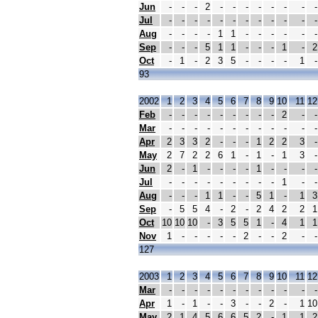
Jun
-
-
-
2
-
-
-
-
-
-
-
-
Jul
-
-
-
-
-
-
-
-
-
-
-
-
Aug
-
-
-
-
1
1
-
-
-
-
-
-
Sep
-
-
-
5
1
1
-
-
-
1
-
2
Oct
-
1
-
2
3
5
-
-
-
-
1
-
93
2002
1
2
3
4
5
6
7
8
9
10
11
12
Feb
-
-
-
-
-
-
-
-
-
2
-
-
Mar
-
-
-
-
-
-
-
-
-
-
-
-
Apr
2
3
3
2
-
-
-
1
2
2
3
-
May
2
7
2
2
6
1
-
1
-
1
3
-
Jun
2
-
1
-
-
-
-
1
-
-
-
-
Jul
-
-
-
-
-
-
-
-
-
1
-
-
Aug
-
-
-
1
1
-
-
5
1
-
1
3
Sep
-
5
5
4
-
2
-
2
4
2
2
1
Oct
10
10
10
-
3
5
5
1
-
4
1
1
Nov
1
-
-
-
-
-
2
-
-
2
-
-
127
2003
1
2
3
4
5
6
7
8
9
10
11
12
Mar
-
-
-
-
-
-
-
-
-
-
-
-
Apr
1
-
1
-
-
3
-
-
2
-
1
10
May
2
1
4
5
6
6
5
2
-
1
1
2