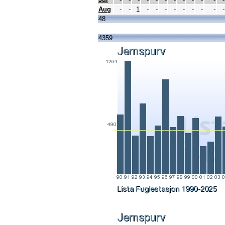
Aug
-
-
1
-
-
-
-
-
-
-
-
-
48
4359