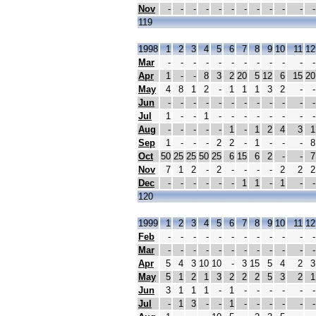
Nov
-
-
-
-
-
-
-
-
-
-
-
-
119
1998
1
2
3
4
5
6
7
8
9
10
11
12
Mar
-
-
-
-
-
-
-
-
-
-
-
-
Apr
1
-
-
8
3
2
20
5
12
6
15
20
May
4
8
1
2
-
1
1
1
3
2
-
-
Jun
-
-
-
-
-
-
-
-
-
-
-
-
Jul
1
-
-
1
-
-
-
-
-
-
-
-
Aug
-
-
-
-
-
1
-
1
2
4
3
1
Sep
1
-
-
-
2
2
-
1
-
-
-
8
Oct
50
25
25
50
25
6
15
6
2
-
-
7
Nov
7
1
2
-
2
-
-
-
-
2
2
2
Dec
-
-
-
-
-
-
1
1
-
1
-
-
120
1999
1
2
3
4
5
6
7
8
9
10
11
12
Feb
-
-
-
-
-
-
-
-
-
-
-
-
Mar
-
-
-
-
-
-
-
-
-
-
-
-
Apr
5
4
3
10
10
-
3
15
5
4
2
3
May
5
1
2
1
3
2
2
2
5
3
2
1
Jun
3
1
1
1
-
1
-
-
-
-
-
-
Jul
-
1
3
-
-
1
-
-
-
-
-
-