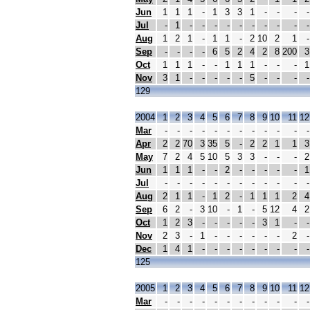
Jun
1
1
1
-
1
3
3
1
-
-
-
-
Jul
-
1
-
-
-
-
-
-
-
-
-
-
Aug
1
2
1
-
1
1
-
2
10
2
1
-
Sep
-
-
-
-
6
5
2
4
2
8
200
3
Oct
1
1
1
-
-
1
1
1
-
-
-
1
Nov
3
1
-
-
-
-
-
5
-
-
-
-
129
2004
1
2
3
4
5
6
7
8
9
10
11
12
Mar
-
-
-
-
-
-
-
-
-
-
-
-
Apr
2
2
70
3
35
5
-
2
2
1
1
3
May
7
2
4
5
10
5
3
3
-
-
-
2
Jun
1
1
1
-
-
2
-
-
-
-
-
1
Jul
-
-
-
-
-
-
-
-
-
-
-
-
Aug
2
1
1
-
1
2
-
1
1
1
2
4
Sep
6
2
-
3
10
-
1
-
5
12
4
2
Oct
1
2
3
-
-
-
-
-
3
1
-
-
Nov
2
3
-
1
-
-
-
-
-
-
2
-
Dec
1
4
1
-
-
-
-
-
-
-
-
-
125
2005
1
2
3
4
5
6
7
8
9
10
11
12
Mar
-
-
-
-
-
-
-
-
-
-
-
-