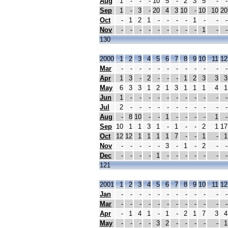
Aug
1
-
-
-
10
5
-
2
3
5
-
-
Sep
1
-
3
-
20
4
3
10
-
10
10
20
Oct
-
1
2
1
-
-
-
-
1
-
-
-
Nov
-
-
-
-
-
-
-
-
-
1
-
-
130
2000
1
2
3
4
5
6
7
8
9
10
11
12
Mar
-
-
-
-
-
-
-
-
-
-
-
-
Apr
1
3
-
2
-
-
-
1
2
3
3
3
May
6
3
3
1
2
1
3
1
1
1
4
1
Jun
1
-
-
-
-
-
-
-
-
-
-
-
Jul
2
-
-
-
-
-
-
-
-
-
-
-
Aug
-
8
10
-
-
1
-
-
-
-
1
-
Sep
10
1
1
3
1
-
1
-
-
2
1
17
Oct
12
12
1
1
1
1
7
-
-
1
-
1
Nov
-
-
-
-
-
3
-
1
-
2
-
-
Dec
-
-
-
-
1
-
-
-
-
-
-
-
121
2001
1
2
3
4
5
6
7
8
9
10
11
12
Jan
-
-
-
-
-
-
-
-
-
-
-
-
Mar
-
-
-
-
-
-
-
-
-
-
-
-
Apr
-
1
4
1
-
1
-
2
1
7
3
4
May
-
-
-
-
3
2
-
-
-
-
-
1