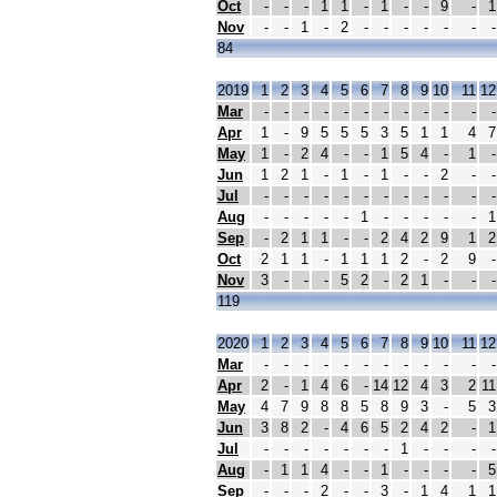
Oct
-
-
-
1
1
-
1
-
-
9
-
1
Nov
-
-
1
-
2
-
-
-
-
-
-
-
84
2019
1
2
3
4
5
6
7
8
9
10
11
12
Mar
-
-
-
-
-
-
-
-
-
-
-
-
Apr
1
-
9
5
5
5
3
5
1
1
4
7
May
1
-
2
4
-
-
1
5
4
-
1
-
Jun
1
2
1
-
1
-
1
-
-
2
-
-
Jul
-
-
-
-
-
-
-
-
-
-
-
-
Aug
-
-
-
-
-
1
-
-
-
-
-
1
Sep
-
2
1
1
-
-
2
4
2
9
1
2
Oct
2
1
1
-
1
1
1
2
-
2
9
-
Nov
3
-
-
-
5
2
-
2
1
-
-
-
119
2020
1
2
3
4
5
6
7
8
9
10
11
12
Mar
-
-
-
-
-
-
-
-
-
-
-
-
Apr
2
-
1
4
6
-
14
12
4
3
2
11
May
4
7
9
8
8
5
8
9
3
-
5
3
Jun
3
8
2
-
4
6
5
2
4
2
-
1
Jul
-
-
-
-
-
-
-
1
-
-
-
-
Aug
-
1
1
4
-
-
1
-
-
-
-
5
Sep
-
-
-
2
-
-
3
-
1
4
1
1