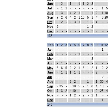
Jun
-
2
-
1
-
1
1
2
3
-
-
-
Jul
-
1
1
-
-
-
-
-
-
3
1
5
Aug
-
3
-
4
2
1
-
-
1
2
1
10
Sep
7
2
6
4
2
1
10
5
1
4
5
20
Oct
5
2
-
-
3
1
-
1
-
4
-
-
Nov
2
-
-
-
-
-
-
1
2
-
-
-
Dec
-
-
-
-
-
-
-
-
2
-
-
-
133
1995
1
2
3
4
5
6
7
8
9
10
11
12
Jan
-
-
-
-
-
-
-
-
-
-
1
-
Feb
-
-
-
-
-
1
-
-
-
-
-
-
Mar
-
-
-
-
-
-
-
-
3
-
-
-
Apr
2
1
-
-
-
-
-
-
-
-
2
-
May
5
6
5
2
2
1
3
1
2
1
2
2
Jun
-
1
1
1
1
1
-
-
-
2
-
-
Jul
-
-
-
-
-
-
-
-
-
-
2
-
Aug
-
-
-
2
2
-
-
1
-
1
30
4
Sep
-
35
-
3
10
5
9
1
8
4
10
-
Oct
7
3
2
4
10
-
-
2
1
2
25
4
Nov
-
-
-
1
2
-
2
-
2
1
-
-
Dec
-
-
-
-
-
2
-
-
-
-
1
1
143