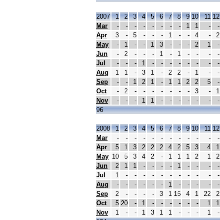
2007
1
2
3
4
5
6
7
8
9
10
11
12
Mar
-
-
-
-
-
-
-
-
1
1
-
-
Apr
3
-
5
-
-
-
1
-
-
4
-
2
May
-
1
-
-
1
3
-
-
-
2
1
-
Jun
-
2
-
-
-
1
-
1
-
-
-
-
Jul
-
-
-
1
-
-
-
-
-
-
-
-
Aug
1
1
-
3
1
-
2
2
-
1
-
-
Sep
-
-
1
2
1
-
1
1
2
2
5
-
Oct
-
2
-
-
-
-
-
-
-
3
-
1
Nov
-
-
-
1
1
-
-
-
-
-
-
-
96
2008
1
2
3
4
5
6
7
8
9
10
11
12
Mar
-
-
-
-
-
-
-
-
-
-
-
-
Apr
5
1
3
2
2
2
4
2
5
3
4
1
May
10
5
3
4
2
-
1
1
1
2
1
2
Jun
2
1
1
-
-
-
-
1
-
-
-
-
Jul
1
-
-
-
-
-
-
-
-
-
-
-
Aug
-
-
-
-
-
-
1
-
-
-
-
-
Sep
2
-
-
-
-
3
1
15
4
1
22
2
Oct
5
20
-
1
-
-
-
-
-
-
1
1
Nov
1
-
-
1
3
1
1
-
-
-
1
-