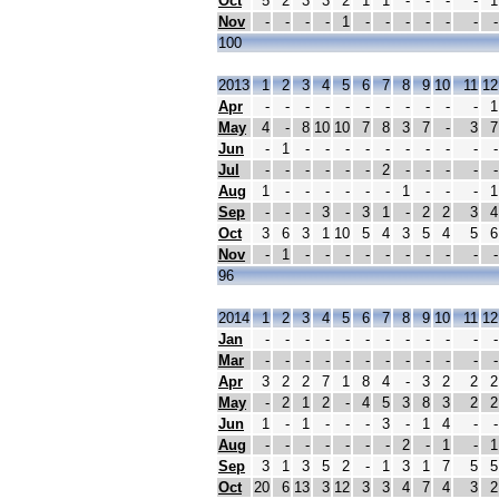
Oct
5
2
3
3
2
1
1
-
-
-
-
1
Nov
-
-
-
-
1
-
-
-
-
-
-
-
100
2013
1
2
3
4
5
6
7
8
9
10
11
12
Apr
-
-
-
-
-
-
-
-
-
-
-
1
May
4
-
8
10
10
7
8
3
7
-
3
7
Jun
-
1
-
-
-
-
-
-
-
-
-
-
Jul
-
-
-
-
-
-
2
-
-
-
-
-
Aug
1
-
-
-
-
-
-
1
-
-
-
1
Sep
-
-
-
3
-
3
1
-
2
2
3
4
Oct
3
6
3
1
10
5
4
3
5
4
5
6
Nov
-
1
-
-
-
-
-
-
-
-
-
-
96
2014
1
2
3
4
5
6
7
8
9
10
11
12
Jan
-
-
-
-
-
-
-
-
-
-
-
-
Mar
-
-
-
-
-
-
-
-
-
-
-
-
Apr
3
2
2
7
1
8
4
-
3
2
2
2
May
-
2
1
2
-
4
5
3
8
3
2
2
Jun
1
-
1
-
-
-
3
-
1
4
-
-
Aug
-
-
-
-
-
-
-
2
-
1
-
1
Sep
3
1
3
5
2
-
1
3
1
7
5
5
Oct
20
6
13
3
12
3
3
4
7
4
3
2