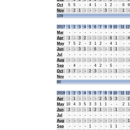
Oct
5
5
-
-
4
1
-
1
2
-
6
9
Nov
-
2
1
-
-
-
-
3
-
-
1
-
109
2017
1
2
3
4
5
6
7
8
9
10
11
12
Mar
-
-
-
-
-
-
-
-
-
-
-
-
Apr
1
-
3
2
-
-
-
-
6
1
-
4
May
7
5
2
-
3
1
2
-
4
1
-
-
Jun
-
-
3
1
-
6
-
-
1
1
-
-
Jul
-
-
-
-
-
-
-
-
-
-
-
-
Aug
-
-
-
-
-
-
-
-
-
-
-
-
Sep
-
4
-
-
-
4
2
-
5
-
-
-
Oct
3
7
-
-
2
3
-
-
-
1
-
-
Nov
-
-
-
-
-
-
-
-
-
-
-
-
80
2018
1
2
3
4
5
6
7
8
9
10
11
12
Apr
-
1
-
-
-
-
2
5
5
3
-
2
May
10
4
3
5
3
3
1
1
-
-
2
1
Jun
2
-
-
-
1
2
1
-
-
1
-
-
Jul
-
-
-
-
-
-
-
-
-
-
-
-
Aug
-
-
-
-
-
-
-
-
-
-
-
1
Sep
-
-
-
-
1
-
-
-
1
1
-
-