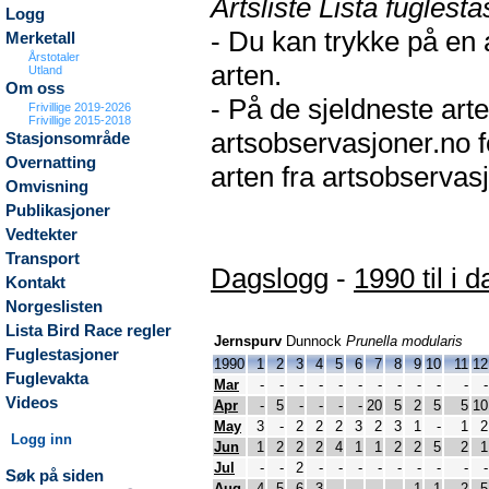
Artsliste Lista fuglesta
Logg
- Du kan trykke på en 
Merketall
Årstotaler
arten.
Utland
Om oss
- På de sjeldneste arte
Frivillige 2019-2026
Frivillige 2015-2018
artsobservasjoner.no f
Stasjonsområde
Overnatting
arten fra artsobservasj
Omvisning
Publikasjoner
Vedtekter
Transport
Dagslogg
-
1990 til i d
Kontakt
Norgeslisten
Lista Bird Race regler
Jernspurv
Dunnock
Prunella modularis
Fuglestasjoner
1990
1
2
3
4
5
6
7
8
9
10
11
12
Fuglevakta
Mar
-
-
-
-
-
-
-
-
-
-
-
-
Videos
Apr
-
5
-
-
-
-
20
5
2
5
5
10
May
3
-
2
2
2
3
2
3
1
-
1
2
Logg inn
Jun
1
2
2
2
4
1
1
2
2
5
2
1
Jul
-
-
2
-
-
-
-
-
-
-
-
-
Søk på siden
Aug
4
5
6
3
-
-
-
-
1
1
2
5