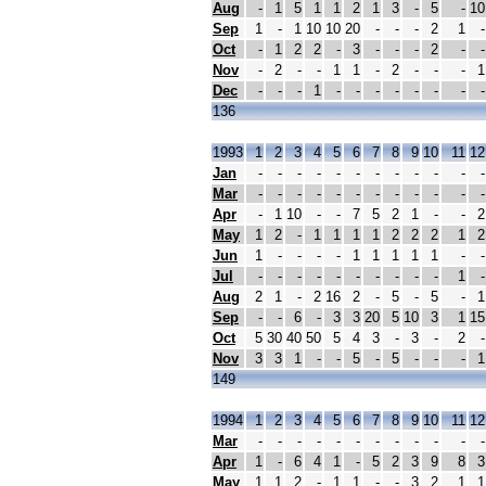
Aug
-
1
5
1
1
2
1
3
-
5
-
10
Sep
1
-
1
10
10
20
-
-
-
2
1
-
Oct
-
1
2
2
-
3
-
-
-
2
-
-
Nov
-
2
-
-
1
1
-
2
-
-
-
1
Dec
-
-
-
1
-
-
-
-
-
-
-
-
136
1993
1
2
3
4
5
6
7
8
9
10
11
12
Jan
-
-
-
-
-
-
-
-
-
-
-
-
Mar
-
-
-
-
-
-
-
-
-
-
-
-
Apr
-
1
10
-
-
7
5
2
1
-
-
2
May
1
2
-
1
1
1
1
2
2
2
1
2
Jun
1
-
-
-
-
1
1
1
1
1
-
-
Jul
-
-
-
-
-
-
-
-
-
-
1
-
Aug
2
1
-
2
16
2
-
5
-
5
-
1
Sep
-
-
6
-
3
3
20
5
10
3
1
15
Oct
5
30
40
50
5
4
3
-
3
-
2
-
Nov
3
3
1
-
-
5
-
5
-
-
-
1
149
1994
1
2
3
4
5
6
7
8
9
10
11
12
Mar
-
-
-
-
-
-
-
-
-
-
-
-
Apr
1
-
6
4
1
-
5
2
3
9
8
3
May
1
1
2
-
1
1
-
-
3
2
1
1