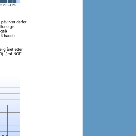
 påvirker derfor
llene gir
også
014 hadde
ig året etter
10). (jmf NOF