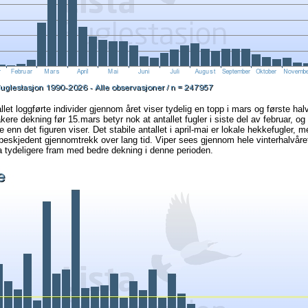
let loggførte individer gjennom året viser tydelig en topp i mars og første halv
kere dekning før 15.mars betyr nok at antallet fugler i siste del av februar, o
e enn det figuren viser. Det stabile antallet i april-mai er lokale hekkefugler, 
beskjedent gjennomtrekk over lang tid. Viper sees gjennom hele vinterhalvåret
tydeligere fram med bedre dekning i denne perioden.