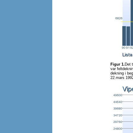
Figur 1.
Det t
var feltdekn
dekning i be
22.mars 1992.