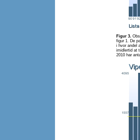
Figur 3.
Obse
figur 1. De 
i hvor andel 
imidlertid at
2010 har anta