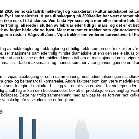
til 2010 en nokså tallrik hekkefugl og karakterart i kulturlandskapet på Lis
ta Fyr i særdeleshet. Vipas tilbakegang på 2000-tallet har vært dramatisk
m ikke ser ut til å stanse. Ved Lista Fyr sees vipa mer eller mindre hele å
ært tidlig, allerede i slutten av februar eller tidlig i mars, og det er et be
k av fugler både vår og høst. Mest markant er trekket som går nordvest
jerne raster i Vågsvollvåien. Vipa trekker om vinteren sørvestover til F
ng av hekkefugler og trekkfugler og et tidlig trekk som en del år skjer før vår
er, ser stasjonens samlede trolig mindre dramatiske ut enn den reelle situasjon
ryter vi opp tallene er det imidlertid ingen tvil om at reduksjonen i antall viper 
dramatisk. Både maksimaltall og månedssummer viser gjennomgående en dra
 til vipas tilbakegang er sett i sammenheng med industrialseringen i landbruk
ra gras- og beitemark til kornarealer. Andre faktorer som kan være medvirken
ten som foregår i Frankrike. I tillegg vet en at vipa er utsatt for vinterperioder
lig antall fugler kan dø i kuldeperioder. Lokalt er produksjonen av ungfugl vær
 kollapset. Dette har trolig sammenheng med at vipas felles forsvar mot kråk
ir vanskelig når vipekoloniene er for glisne.