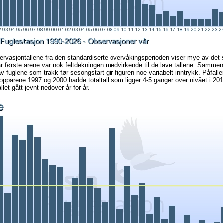
rvasjontallene fra den standardiserte overvåkingsperioden viser mye av d
par første årene var nok feltdekningen medvirkende til de lave tallene. Samme
av fuglene som trakk før sesongstart gir figuren noe variabelt inntrykk. Påfalle
 toppårene 1997 og 2000 hadde totaltall som ligger 4-5 ganger over nivået i 20
llet gått jevnt nedover år for år.