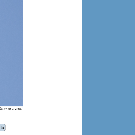
låten er svært
ta