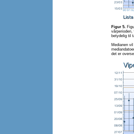
Figur 5.
Figu
vårperioden, 
betydelig til 
Medianen vil 
mediandatoene
det er overse