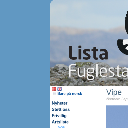
Vipe
Bare på norsk
Northern Lap
Nyheter
Støtt oss
Frivillig
Artsliste
Avvik