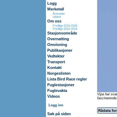
Logg
Merketall
Årstotaler
Utland
Om oss
Frivillige 2019-2026
Frivillige 2015-2018
Stasjonsområde
Overnatting
Omvisning
Publikasjoner
Vedtekter
Transport
Kontakt
Norgeslisten
Lista Bird Race regler
Fuglestasjoner
Fuglevakta
Vipa har svær
Videos
fascinerende
Logg inn
Rådata for
Søk på siden