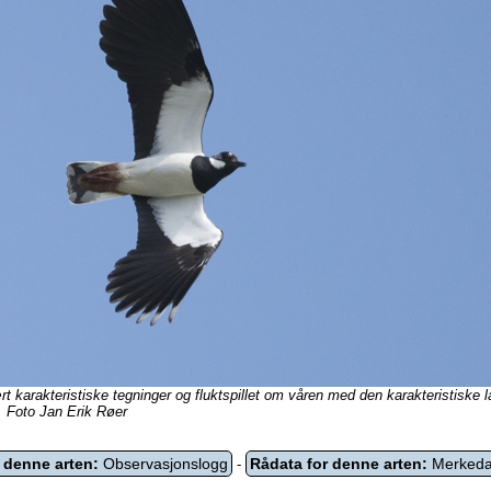
t karakteristiske tegninger og fluktspillet om våren med den karakteristiske 
. Foto Jan Erik Røer
 denne arten:
Observasjonslogg
Rådata for denne arten:
Merkeda
-