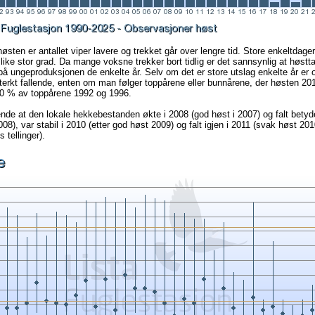
østen er antallet viper lavere og trekket går over lengre tid. Store enkeltdager
i like stor grad. Da mange voksne trekker bort tidlig er det sannsynlig at høstta
på ungeproduksjonen de enkelte år. Selv om det er store utslag enkelte år er 
sterkt fallende, enten om man følger toppårene eller bunnårene, der høsten 2
0 % av toppårene 1992 og 1996.
ende at den lokale hekkebestanden økte i 2008 (god høst i 2007) og falt betydel
08), var stabil i 2010 (etter god høst 2009) og falt igjen i 2011 (svak høst 20
s tellinger).