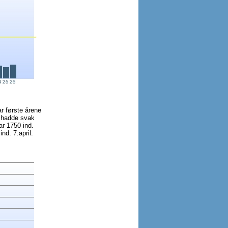
ar første årene
6 hadde svak
ar 1750 ind.
nd. 7.april.