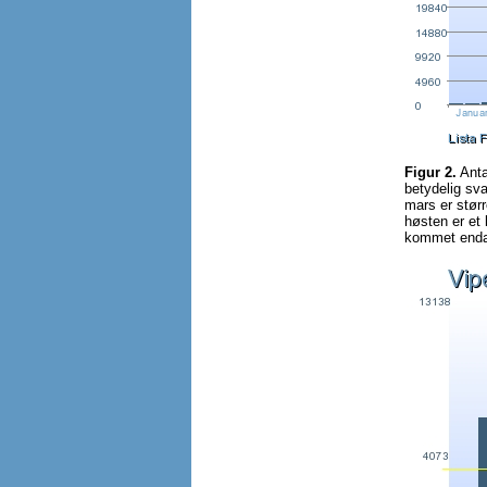
Figur 2.
Antal
betydelig sva
mars er størr
høsten er et 
kommet enda 