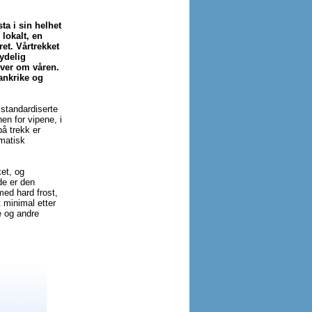
ta i sin helhet
 lokalt, en
ret. Vårtrekket
tydelig
over om våren.
rankrike og
 standardiserte
en for vipene, i
på trekk er
matisk
et, og
de er den
 med hard frost,
t minimal etter
e og andre