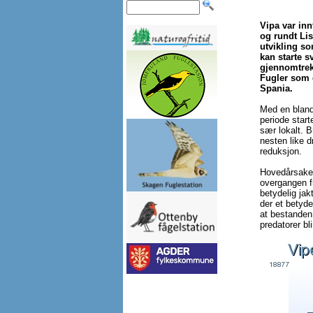
Vipa var inn
og rundt Lis
utvikling so
kan starte sv
gjennomtrek
Fugler som g
Spania.
Med en blandi
periode start
sær lokalt. B
nesten like 
reduksjon.
Hovedårsaken
overgangen f
betydelig jak
der et betyde
at bestanden
predatorer bl