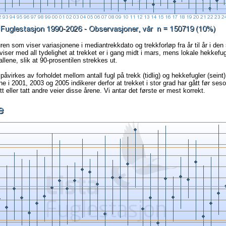
ren som viser variasjonene i mediantrekkdato og trekkforløp fra år til år i den
viser med all tydelighet at trekket er i gang midt i mars, mens lokale hekkefug
tallene, slik at 90-prosentilen strekkes ut.
påvirkes av forholdet mellom antall fugl på trekk (tidlig) og hekkefugler (seint
 i 2001, 2003 og 2005 indikerer derfor at trekket i stor grad har gått før seson
tt eller tatt andre veier disse årene. Vi antar det første er mest korrekt.