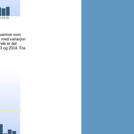
et samme som
n med variasjon
nde er det
13 og 2014. Fra