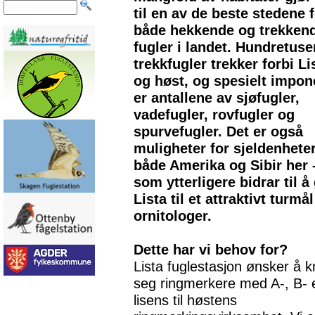
til en av de beste stedene 
både hekkende og trekken
fugler i landet. Hundretuse
trekkfugler trekker forbi Li
og høst, og spesielt impo
er antallene av sjøfugler,
vadefugler, rovfugler og
spurvefugler. Det er også
muligheter for sjeldenheter
både Amerika og Sibir her 
som ytterligere bidrar til å
Lista til et attraktivt turmål
ornitologer.
Dette har vi behov for?
Lista fuglestasjon ønsker å kn
seg ringmerkere med A-, B- e
lisens til høstens