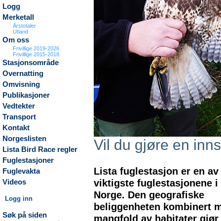
Logg
Merketall
Årstotaler
Utland
Om oss
Frivillige 2019-2026
Frivillige 2015-2018
Stasjonsområde
Overnatting
Omvisning
Publikasjoner
Vedtekter
Transport
Kontakt
Norgeslisten
Vil du gjøre en inns
Lista Bird Race regler
Fuglestasjoner
Lista fuglestasjon er en av
Fuglevakta
viktigste fuglestasjonene i
Videos
Norge. Den geografiske
Logg inn
beliggenheten kombinert m
Søk på siden
mangfold av habitater gjør