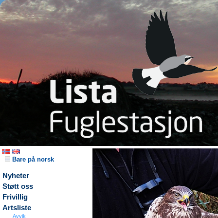
Bare på norsk
Nyheter
Støtt oss
Frivillig
Artsliste
Avvik