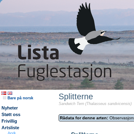
Splitterne
Bare på norsk
Sandwich Tern (Thalasseus sandvicensis)
Nyheter
Støtt oss
Rådata for denne arten:
Observasjon
Frivillig
Artsliste
Avvik