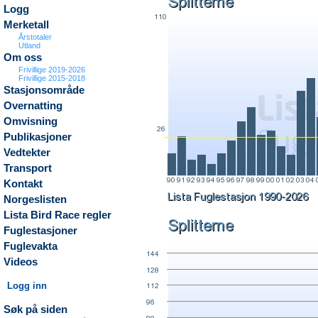
Logg
Merketall
Årstotaler
Utland
Om oss
Frivillige 2019-2026
Frivillige 2015-2018
Stasjonsområde
Overnatting
Omvisning
Publikasjoner
Vedtekter
Transport
Kontakt
Norgeslisten
Lista Bird Race regler
Fuglestasjoner
Fuglevakta
Videos
Logg inn
Søk på siden