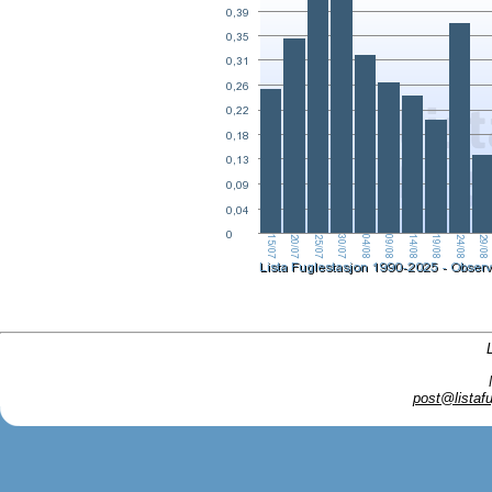
post@listafu