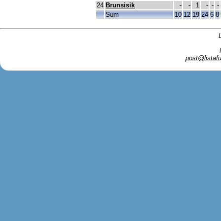
24
Brunsisik
-
-
1
-
-
-
Sum
10
12
19
24
6
8
post@listafu