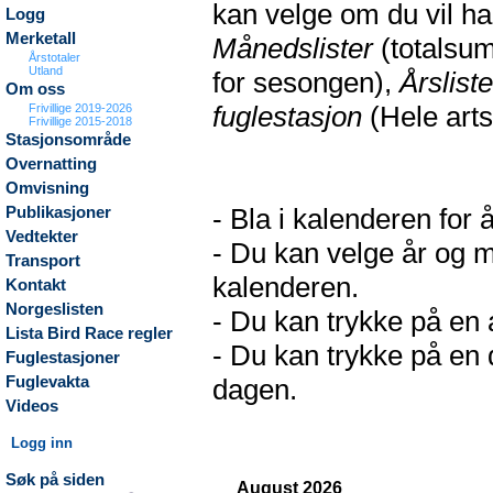
kan velge om du vil h
Logg
Merketall
Månedslister
(totalsum
Årstotaler
Utland
for sesongen),
Årsliste
Om oss
fuglestasjon
(Hele arts
Frivillige 2019-2026
Frivillige 2015-2018
Stasjonsområde
Overnatting
Omvisning
- Bla i kalenderen for 
Publikasjoner
Vedtekter
- Du kan velge år og m
Transport
kalenderen.
Kontakt
Norgeslisten
- Du kan trykke på en a
Lista Bird Race regler
- Du kan trykke på en d
Fuglestasjoner
Fuglevakta
dagen.
Videos
Logg inn
Søk på siden
August 2026