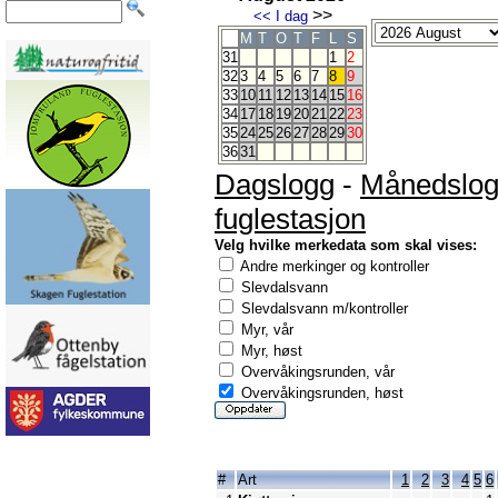
>>
<<
I dag
M
T
O
T
F
L
S
31
1
2
32
3
4
5
6
7
8
9
33
10
11
12
13
14
15
16
34
17
18
19
20
21
22
23
35
24
25
26
27
28
29
30
36
31
Dagslogg
-
Månedslo
fuglestasjon
Velg hvilke merkedata som skal vises:
Andre merkinger og kontroller
Slevdalsvann
Slevdalsvann m/kontroller
Myr, vår
Myr, høst
Overvåkingsrunden, vår
Overvåkingsrunden, høst
#
Art
1
2
3
4
5
6