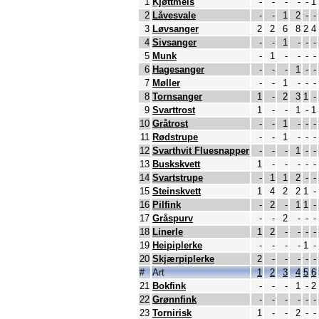
1
Kjøttmeis
-
-
-
-
-
1
2
Låvesvale
-
-
1
2
-
-
3
Løvsanger
2
2
6
8
2
4
4
Sivsanger
-
-
1
-
-
-
5
Munk
-
1
-
-
-
-
6
Hagesanger
-
-
-
1
-
-
7
Møller
-
-
1
-
-
-
8
Tornsanger
1
-
2
3
1
-
9
Svarttrost
1
-
-
1
-
1
10
Gråtrost
-
-
1
-
-
-
11
Rødstrupe
-
-
1
-
-
-
12
Svarthvit Fluesnapper
-
-
-
1
-
-
13
Buskskvett
1
-
-
-
-
-
14
Svartstrupe
-
1
1
2
-
-
15
Steinskvett
1
4
2
2
1
-
16
Pilfink
-
2
-
1
1
-
17
Gråspurv
-
-
2
-
-
-
18
Linerle
1
2
-
-
-
-
19
Heipiplerke
-
-
-
-
1
-
20
Skjærpiplerke
2
-
-
-
-
-
#
Art
1
2
3
4
5
6
21
Bokfink
-
-
-
1
-
2
22
Grønnfink
-
-
-
-
-
-
23
Tornirisk
1
-
-
2
-
-