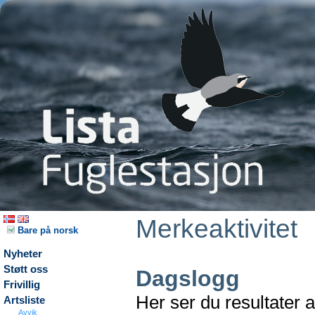
Merkeaktivitet
Bare på norsk
Nyheter
Støtt oss
Dagslogg
Frivillig
Her ser du resultater 
Artsliste
Avvik