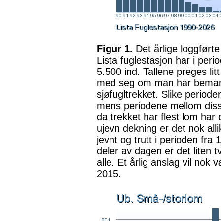
Figur 1.
Det årlige loggførte
Lista fuglestasjon har i peri
5.500 ind. Tallene preges l
med seg om man har bemanni
sjøfugltrekket. Slike period
mens periodene mellom disse
da trekket har flest lom har 
ujevn dekning er det nok allik
jevnt og trutt i perioden fr
deler av dagen er det liten t
alle. Et årlig anslag vil nok
2015.