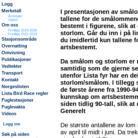
Logg
I presentasjonen av smålo
Merketall
Årstotaler
tallene for de smålommen
Utland
bestemt i figurene, slik 
Om oss
Frivillige 2019-2026
storlom. Går du inn i på l
Frivillige 2015-2018
du imidlertid kun tallene
Stasjonsområde
Overnatting
artsbestemt.
Omvisning
Publikasjoner
Da smålom og storlom er n
Vedtekter
samtidig som de gjerne se
Transport
utenfor Lista fyr har en de
Kontakt
storlom/smålom. I tilleg
Norgeslisten
de første årene fra 1990-94
Lista Bird Race regler
kunnskap om artsbestemmi
Fuglestasjoner
siden tidlig 90-tall, slik a
Fuglevakta
Generelt
Videos
De største antallene av lom 
Logg inn
av april til midt i juni. Da t
Søk på siden