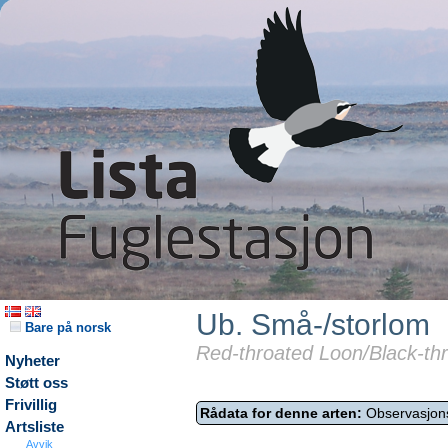
Ub. Små-/storlom
Bare på norsk
Red-throated Loon/Black-thro
Nyheter
Støtt oss
Frivillig
Rådata for denne arten:
Observasjon
Artsliste
Avvik