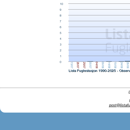
post@listafu