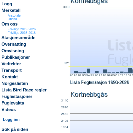
Logg
Merketall
Årstotaler
Utland
Om oss
Frivillige 2019-2026
Frivillige 2015-2018
Stasjonsområde
Overnatting
Omvisning
Publikasjoner
Vedtekter
Transport
Kontakt
Norgeslisten
Lista Bird Race regler
Fuglestasjoner
Fuglevakta
Videos
Logg inn
Søk på siden