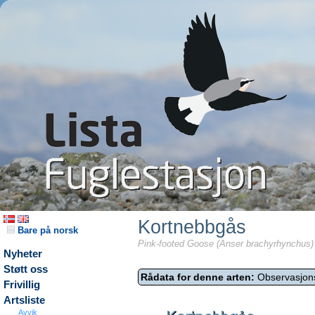
Kortnebbgås
Bare på norsk
Pink-footed Goose (Anser brachyrhynchus)
Nyheter
Støtt oss
Rådata for denne arten:
Observasjon
Frivillig
Artsliste
Avvik