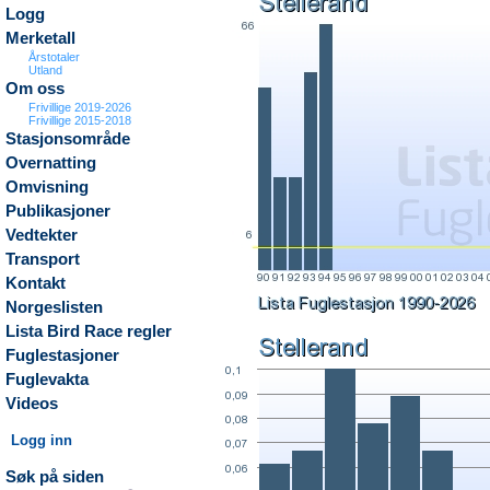
Logg
Merketall
Årstotaler
Utland
Om oss
Frivillige 2019-2026
Frivillige 2015-2018
Stasjonsområde
Overnatting
Omvisning
Publikasjoner
Vedtekter
Transport
Kontakt
Norgeslisten
Lista Bird Race regler
Fuglestasjoner
Fuglevakta
Videos
Logg inn
Søk på siden