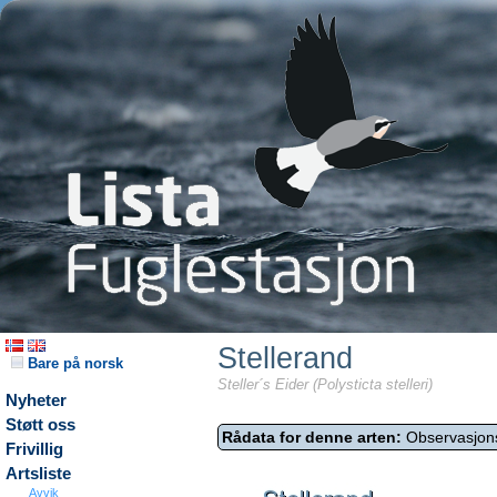
Stellerand
Bare på norsk
Steller´s Eider (Polysticta stelleri)
Nyheter
Støtt oss
Rådata for denne arten:
Observasjon
Frivillig
Artsliste
Avvik