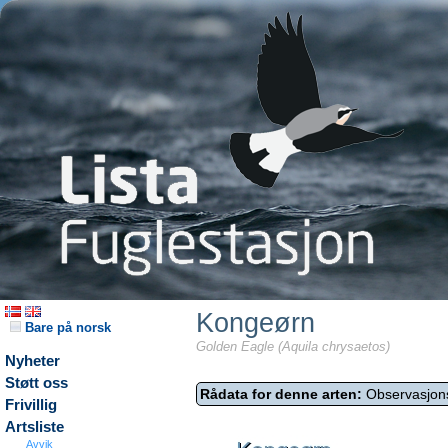
Kongeørn
Bare på norsk
Golden Eagle (Aquila chrysaetos)
Nyheter
Støtt oss
Rådata for denne arten:
Observasjon
Frivillig
Artsliste
Avvik