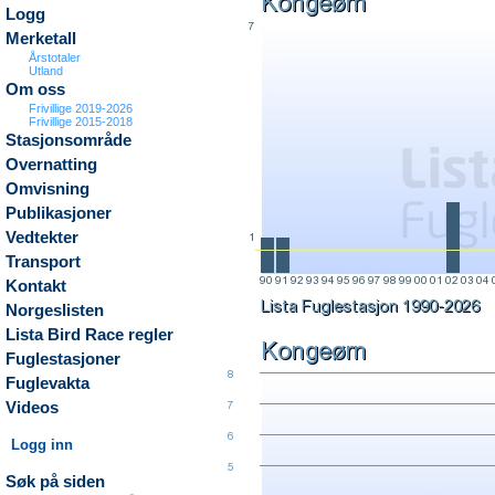
Logg
Merketall
Årstotaler
Utland
Om oss
Frivillige 2019-2026
Frivillige 2015-2018
Stasjonsområde
Overnatting
Omvisning
Publikasjoner
Vedtekter
Transport
Kontakt
Norgeslisten
Lista Bird Race regler
Fuglestasjoner
Fuglevakta
Videos
Logg inn
Søk på siden