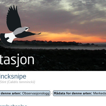
ncksnipe
tint (Calidris temminckii)
 denne arten:
Observasjonslogg
Rådata for denne arten:
Merkeda
-