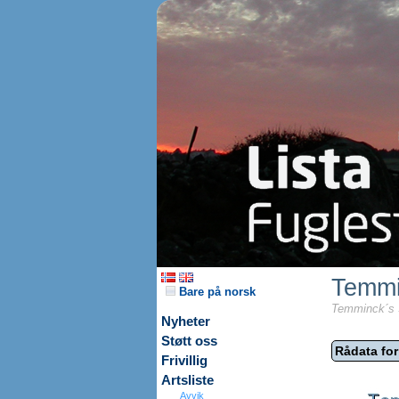
Temmi
Bare på norsk
Temminck´s S
Nyheter
Støtt oss
Rådata for
Frivillig
Artsliste
Avvik