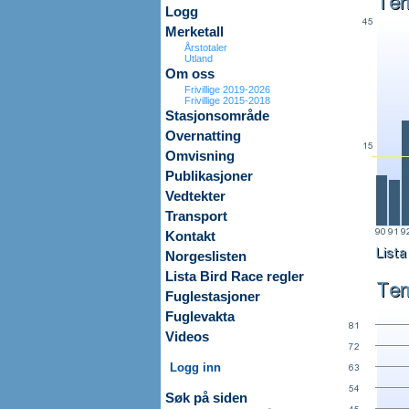
Logg
Merketall
Årstotaler
Utland
Om oss
Frivillige 2019-2026
Frivillige 2015-2018
Stasjonsområde
Overnatting
Omvisning
Publikasjoner
Vedtekter
Transport
Kontakt
Norgeslisten
Lista Bird Race regler
Fuglestasjoner
Fuglevakta
Videos
Logg inn
Søk på siden