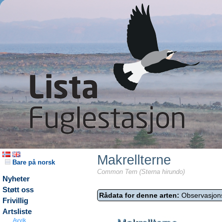
Makrellterne
Bare på norsk
Common Tern (Sterna hirundo)
Nyheter
Støtt oss
Rådata for denne arten:
Observasjon
Frivillig
Artsliste
Avvik