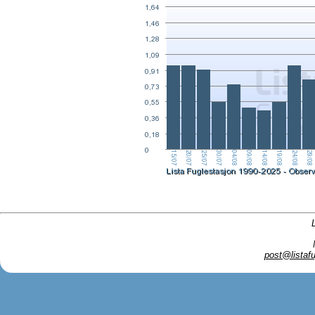
post@listafu