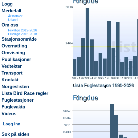
Logg
Merketall
Årstotaler
Utland
Om oss
Frivillige 2019-2026
Frivillige 2015-2018
Stasjonsområde
Overnatting
Omvisning
Publikasjoner
Vedtekter
Transport
Kontakt
Norgeslisten
Lista Bird Race regler
Fuglestasjoner
Fuglevakta
Videos
Logg inn
Søk på siden