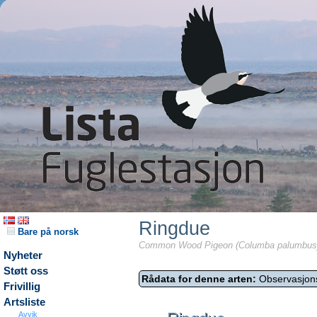
Ringdue
Bare på norsk
Common Wood Pigeon (Columba palumbus
Nyheter
Støtt oss
Rådata for denne arten:
Observasjon
Frivillig
Artsliste
Avvik