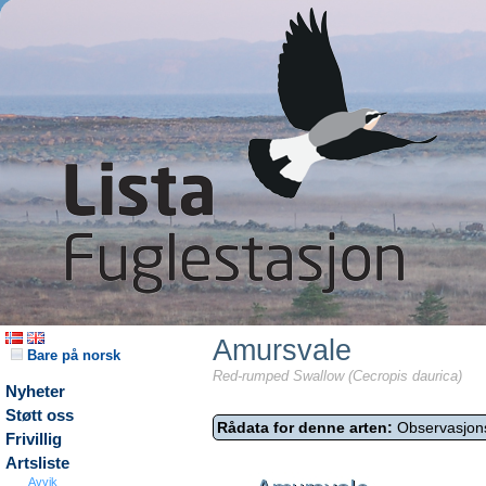
Amursvale
Bare på norsk
Red-rumped Swallow (Cecropis daurica)
Nyheter
Støtt oss
Rådata for denne arten:
Observasjon
Frivillig
Artsliste
Avvik