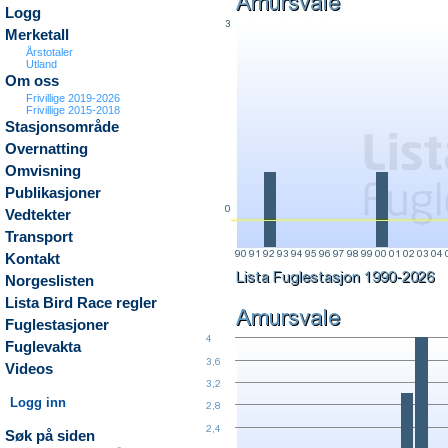
Logg
Merketall
Årstotaler
Utland
Om oss
Frivillige 2019-2026
Frivillige 2015-2018
Stasjonsområde
Overnatting
Omvisning
Publikasjoner
Vedtekter
Transport
Kontakt
Norgeslisten
Lista Bird Race regler
Fuglestasjoner
Fuglevakta
Videos
Logg inn
Søk på siden