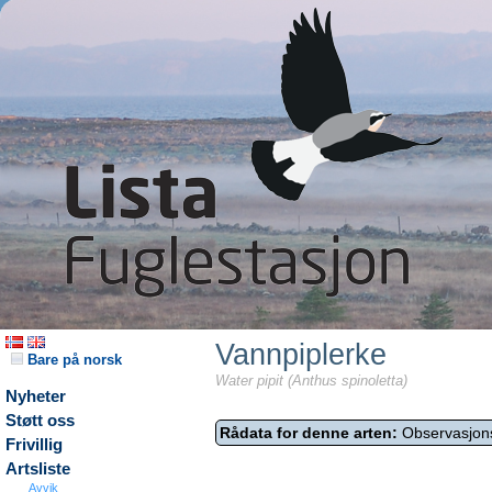
Vannpiplerke
Bare på norsk
Water pipit (Anthus spinoletta)
Nyheter
Støtt oss
Rådata for denne arten:
Observasjon
Frivillig
Artsliste
Avvik