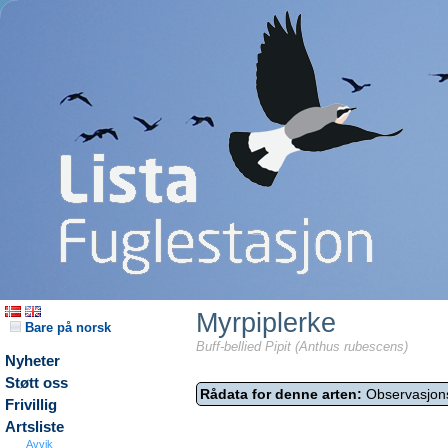
Myrpiplerke
Bare på norsk
Buff-bellied Pipit (Anthus rubescens)
Nyheter
Støtt oss
Rådata for denne arten:
Observasjon
Frivillig
Artsliste
Avvik