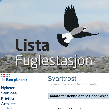
Svarttrost
Bare på norsk
Common Blackbird (Turdus merula)
Nyheter
Støtt oss
Rådata for denne arten:
Observasjon
Frivillig
Artsliste
Avvik