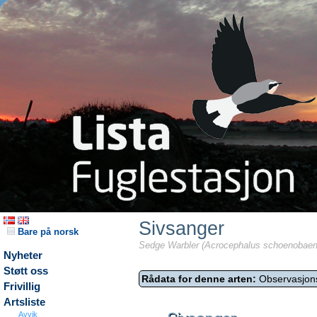
Sivsanger
Bare på norsk
Sedge Warbler (Acrocephalus schoenobaen
Nyheter
Støtt oss
Rådata for denne arten:
Observasjon
Frivillig
Artsliste
Avvik