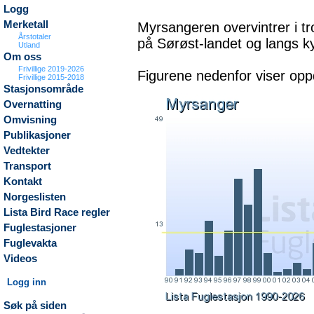
Logg
Merketall
Myrsangeren overvintrer i tr
Årstotaler
på Sørøst-landet og langs ky
Utland
Om oss
Frivillige 2019-2026
Figurene nedenfor viser oppd
Frivillige 2015-2018
Stasjonsområde
Overnatting
Omvisning
Publikasjoner
Vedtekter
Transport
Kontakt
Norgeslisten
Lista Bird Race regler
Fuglestasjoner
Fuglevakta
Videos
Logg inn
Søk på siden