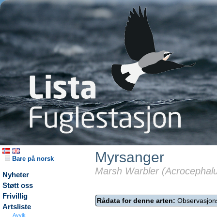
Myrsanger
Bare på norsk
Marsh Warbler (Acrocephalus
Nyheter
Støtt oss
Frivillig
Rådata for denne arten:
Observasjon
Artsliste
Avvik