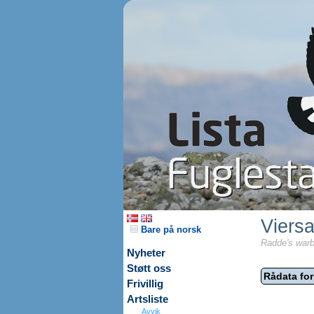
Viers
Bare på norsk
Radde's warb
Nyheter
Støtt oss
Rådata for
Frivillig
Artsliste
Avvik