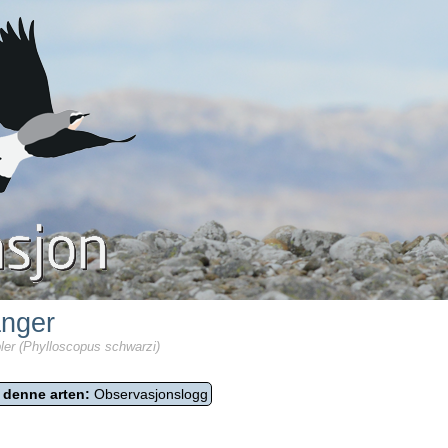
anger
ler (Phylloscopus schwarzi)
 denne arten:
Observasjonslogg