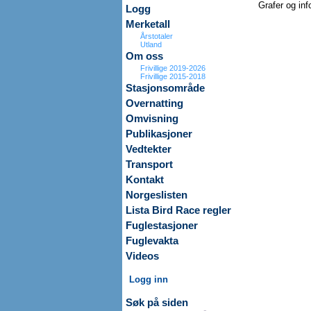
Grafer og in
Logg
Merketall
Årstotaler
Utland
Om oss
Frivillige 2019-2026
Frivillige 2015-2018
Stasjonsområde
Overnatting
Omvisning
Publikasjoner
Vedtekter
Transport
Kontakt
Norgeslisten
Lista Bird Race regler
Fuglestasjoner
Fuglevakta
Videos
Logg inn
Søk på siden