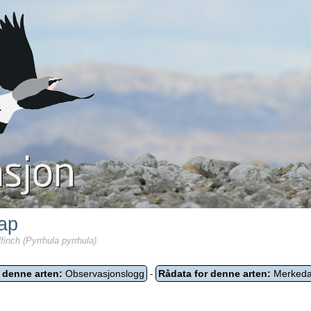
ap
finch (Pyrrhula pyrrhula)
 denne arten:
Observasjonslogg
Rådata for denne arten:
Merkeda
-