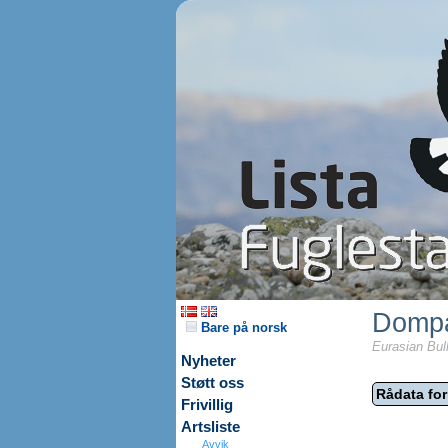
Domp
Bare på norsk
Eurasian Bull
Nyheter
Støtt oss
Rådata for
Frivillig
Artsliste
Avvik