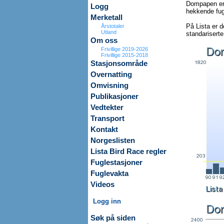
Dompapen er 
Logg
hekkende fug
Merketall
På Lista er 
Årstotaler
Utland
standariserte
Om oss
Frivillige 2019-2026
Frivillige 2015-2018
Stasjonsområde
Overnatting
Omvisning
Publikasjoner
Vedtekter
Transport
Kontakt
Norgeslisten
Lista Bird Race regler
Fuglestasjoner
Fuglevakta
Videos
Logg inn
Søk på siden