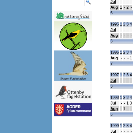
Jul
-
-
-
-
Aug
1
-
2
-
6
1995
1
2
3
4
Jul
-
-
-
-
Aug
-
-
-
-
3
1996
1
2
3
4
Aug
-
-
-
1
7
1997
1
2
3
4
Jul
-
-
-
-
3
1998
1
2
3
4
Jul
-
-
1
3
Aug
-
1
-
-
5
1999
1
2
3
4
Jul
-
-
-
-