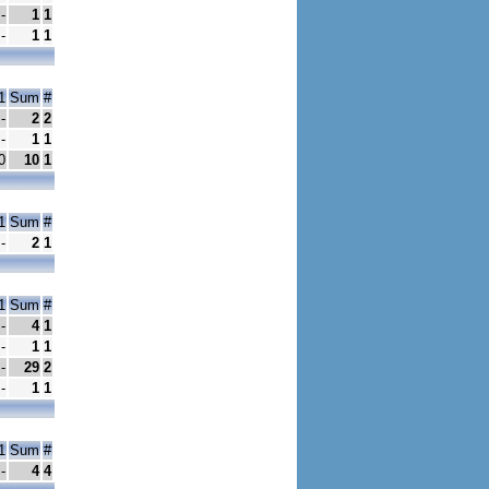
-
1
1
-
1
1
1
Sum
#
-
2
2
-
1
1
0
10
1
1
Sum
#
-
2
1
1
Sum
#
-
4
1
-
1
1
-
29
2
-
1
1
1
Sum
#
-
4
4