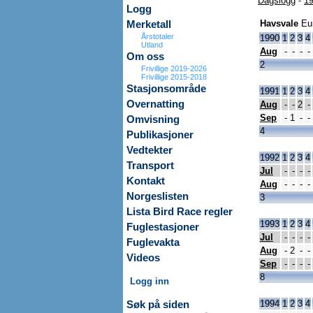
Dagslogg
-
19
Logg
Havsvale
Eu
Merketall
Årstotaler
1990
1
2
3
4
Utland
Aug
-
-
-
-
Om oss
2
Frivillige 2019-2026
Frivillige 2015-2018
Stasjonsområde
1991
1
2
3
4
Overnatting
Aug
-
-
2
-
Sep
-
1
-
-
Omvisning
4
Publikasjoner
Vedtekter
1992
1
2
3
4
Transport
Jul
-
-
-
-
Kontakt
Aug
-
-
-
-
Norgeslisten
3
Lista Bird Race regler
1993
1
2
3
4
Fuglestasjoner
Jul
-
-
-
-
Fuglevakta
Aug
-
2
-
-
Videos
Sep
-
-
-
-
8
Logg inn
1994
1
2
3
4
Søk på siden