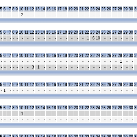
5
6
7
8
9
10
11
12
13
14
15
16
17
18
19
20
21
22
23
24
25
26
27
28
29
30
3
-
-
-
-
-
2
-
-
-
-
-
-
-
-
-
-
-
-
-
-
-
-
-
-
-
-
5
6
7
8
9
10
11
12
13
14
15
16
17
18
19
20
21
22
23
24
25
26
27
28
29
30
3
-
-
-
-
-
-
-
-
-
-
-
-
-
-
-
-
-
1
6
10
-
-
-
-
-
-
5
6
7
8
9
10
11
12
13
14
15
16
17
18
19
20
21
22
23
24
25
26
27
28
29
30
3
-
-
-
-
-
-
-
-
-
-
-
-
-
-
-
-
-
-
-
-
-
-
-
1
-
-
-
-
-
-
-
-
-
3
1
-
-
-
-
-
-
-
-
-
-
-
-
-
-
-
-
-
5
6
7
8
9
10
11
12
13
14
15
16
17
18
19
20
21
22
23
24
25
26
27
28
29
30
3
-
1
-
-
-
-
-
-
-
-
-
-
-
-
-
-
-
-
-
-
-
-
-
-
-
-
5
6
7
8
9
10
11
12
13
14
15
16
17
18
19
20
21
22
23
24
25
26
27
28
29
30
3
-
-
-
-
-
1
-
-
-
-
-
-
-
-
-
-
-
-
-
-
-
-
-
-
-
-
-
-
-
-
-
-
-
-
-
-
-
-
-
-
-
-
-
-
-
-
-
-
-
-
-
-
5
6
7
8
9
10
11
12
13
14
15
16
17
18
19
20
21
22
23
24
25
26
27
28
29
30
3