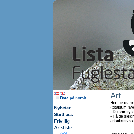
Art
Bare på norsk
Her ser du re
(totalsum hve
Nyheter
- Du kan tryk
Støtt oss
- På de sjeldn
artsobservasjo
Frivillig
Artsliste
Avvik