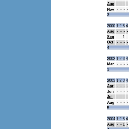
Aug
-
-
-
-
Nov
-
-
-
-
3
2000
1
2
3
4
Aug
-
-
-
-
Sep
-
-
1
-
Oct
-
-
-
-
4
2002
1
2
3
4
Mar
-
-
-
-
1
2003
1
2
3
4
Apr
-
-
-
-
Jun
-
-
-
-
Jul
-
-
-
-
Aug
-
-
-
-
5
2004
1
2
3
4
Aug
-
-
1
-