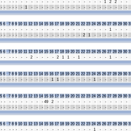
-
-
-
-
-
-
-
-
-
-
-
-
-
-
-
-
-
-
-
-
-
1
2
2
-
-
-
-
-
-
-
-
1
-
-
-
-
-
-
-
-
-
-
-
-
-
-
-
-
-
-
-
5
6
7
8
9
10
11
12
13
14
15
16
17
18
19
20
21
22
23
24
25
26
27
28
29
30
3
-
-
-
-
-
-
-
-
-
-
-
-
-
-
-
-
-
-
-
-
-
-
1
-
-
-
-
-
-
-
-
-
-
-
-
-
-
-
-
-
-
-
-
2
1
-
-
-
-
-
-
-
5
6
7
8
9
10
11
12
13
14
15
16
17
18
19
20
21
22
23
24
25
26
27
28
29
30
3
-
-
-
-
-
-
-
2
-
-
-
-
2
1
1
-
1
-
-
-
-
-
1
-
-
-
5
6
7
8
9
10
11
12
13
14
15
16
17
18
19
20
21
22
23
24
25
26
27
28
29
30
3
-
-
-
-
-
-
-
-
-
-
-
1
1
-
-
-
-
-
-
1
-
-
-
-
-
-
5
6
7
8
9
10
11
12
13
14
15
16
17
18
19
20
21
22
23
24
25
26
27
28
29
30
3
-
-
-
-
-
-
-
-
-
-
49
2
-
-
-
-
-
-
-
-
-
-
-
-
-
-
-
-
-
-
-
-
-
-
-
-
-
-
-
-
-
-
-
-
-
-
-
-
-
-
-
-
5
6
7
8
9
10
11
12
13
14
15
16
17
18
19
20
21
22
23
24
25
26
27
28
29
30
3
-
-
-
-
-
-
-
-
-
-
-
-
-
-
-
-
-
-
-
1
-
-
-
-
-
-