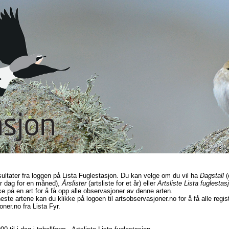
sultater fra loggen på Lista Fuglestasjon. Du kan velge om du vil ha
Dagstall
(
r dag for en måned),
Årslister
(artsliste for et år) eller
Artsliste Lista fuglestas
ke på en art for å få opp alle observasjoner av denne arten.
este artene kan du klikke på logoen til artsobservasjoner.no for å få alle regi
ner.no fra Lista Fyr.