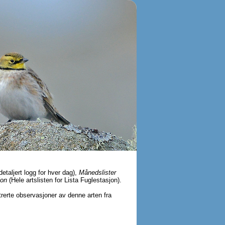
detaljert logg for hver dag),
Månedslister
jon
(Hele artslisten for Lista Fuglestasjon).
strerte observasjoner av denne arten fra