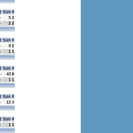
1
Sum
#
-
5
2
-
2
2
1
Sum
#
-
9
2
-
1
1
1
Sum
#
-
43
8
-
1
1
1
Sum
#
-
13
3
1
Sum
#
-
1
1