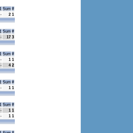
1
Sum
#
-
2
1
1
Sum
#
-
17
3
1
Sum
#
-
1
1
-
4
2
1
Sum
#
-
1
1
1
Sum
#
-
1
1
-
1
1
1
Sum
#