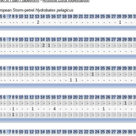
90 til i dag i tabellform
-
Artsliste Lista fuglestasjon
ropean Storm-petrel
Hydrobates pelagicus
5
6
7
8
9
10
11
12
13
14
15
16
17
18
19
20
21
22
23
24
25
26
27
28
29
30
3
-
-
-
-
-
-
-
-
2
-
-
-
-
-
-
-
-
-
-
-
-
-
-
1
-
-
5
6
7
8
9
10
11
12
13
14
15
16
17
18
19
20
21
22
23
24
25
26
27
28
29
30
3
-
-
-
-
-
-
-
-
-
2
1
-
-
-
-
-
-
-
-
-
-
-
-
-
-
-
-
-
-
-
-
-
-
-
-
-
-
-
-
-
-
-
-
-
-
-
-
-
-
-
-
-
5
6
7
8
9
10
11
12
13
14
15
16
17
18
19
20
21
22
23
24
25
26
27
28
29
30
3
-
-
-
-
-
-
-
-
-
-
-
-
-
-
-
-
-
-
1
-
-
-
-
-
-
-
-
-
-
-
-
-
-
-
-
-
-
-
-
-
1
1
-
-
-
-
-
-
-
-
-
-
5
6
7
8
9
10
11
12
13
14
15
16
17
18
19
20
21
22
23
24
25
26
27
28
29
30
3
-
-
-
-
-
-
-
-
-
-
-
-
-
-
-
-
-
-
-
-
-
-
-
-
1
-
-
-
-
1
-
-
-
1
-
-
-
4
-
-
-
-
-
-
-
-
1
-
-
-
-
-
-
-
-
1
-
-
-
-
-
-
-
-
-
-
-
-
-
-
-
-
-
-
-
-
-
-
5
6
7
8
9
10
11
12
13
14
15
16
17
18
19
20
21
22
23
24
25
26
27
28
29
30
3