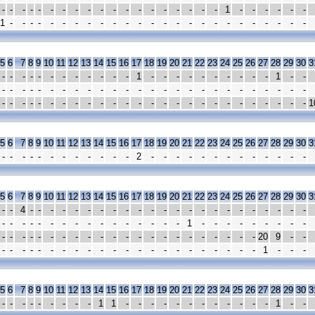
-
-
-
-
-
-
-
-
-
-
-
-
-
-
-
-
-
-
-
1
-
-
-
-
-
-
1
-
-
-
-
-
-
-
-
-
-
-
-
-
-
-
-
-
-
-
-
-
-
-
-
-
5
6
7
8
9
10
11
12
13
14
15
16
17
18
19
20
21
22
23
24
25
26
27
28
29
30
3
-
-
-
-
-
-
-
-
-
-
-
-
1
-
-
-
-
-
-
-
-
-
-
1
-
-
-
-
-
-
-
-
-
-
-
-
-
-
-
-
-
-
-
-
-
-
-
-
-
-
-
-
-
-
-
-
-
-
-
-
-
-
-
-
-
-
-
-
-
-
-
-
-
-
-
-
-
-
1
5
6
7
8
9
10
11
12
13
14
15
16
17
18
19
20
21
22
23
24
25
26
27
28
29
30
3
-
-
-
-
-
-
-
-
-
-
-
-
2
-
-
-
-
-
-
-
-
-
-
-
-
-
5
6
7
8
9
10
11
12
13
14
15
16
17
18
19
20
21
22
23
24
25
26
27
28
29
30
3
-
-
4
-
-
-
-
-
-
-
-
-
-
-
-
-
-
-
-
-
-
-
-
-
-
-
-
-
-
-
-
-
-
-
-
-
-
-
-
-
-
-
1
-
-
-
-
-
-
-
-
-
-
-
-
-
-
-
-
-
-
-
-
-
-
-
-
-
-
-
-
-
-
-
20
9
-
-
-
-
-
-
-
-
-
-
-
-
-
-
-
-
-
-
-
-
-
-
-
-
1
-
-
-
5
6
7
8
9
10
11
12
13
14
15
16
17
18
19
20
21
22
23
24
25
26
27
28
29
30
3
-
-
-
-
-
-
-
-
-
1
1
-
-
-
-
-
-
-
-
-
-
-
-
1
-
-