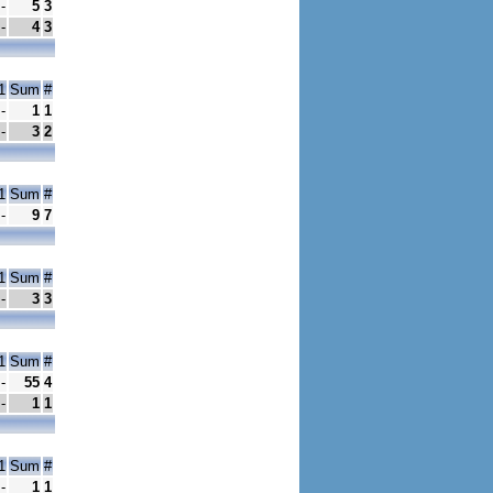
-
5
3
-
4
3
1
Sum
#
-
1
1
-
3
2
1
Sum
#
-
9
7
1
Sum
#
-
3
3
1
Sum
#
-
55
4
-
1
1
1
Sum
#
-
1
1