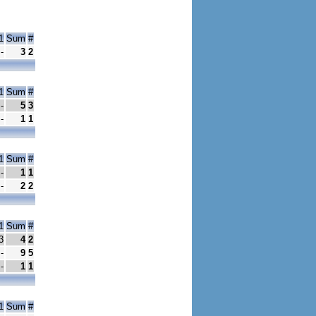
1
Sum
#
-
3
2
1
Sum
#
-
5
3
-
1
1
1
Sum
#
-
1
1
-
2
2
1
Sum
#
3
4
2
-
9
5
-
1
1
1
Sum
#