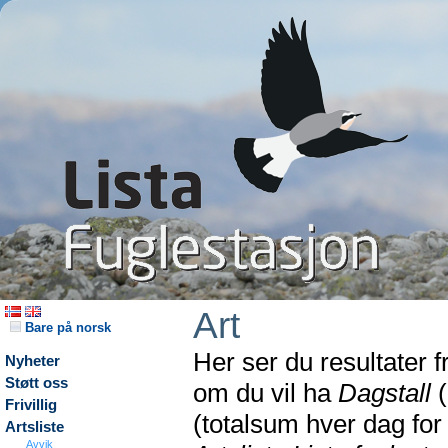
Art
Bare på norsk
Her ser du resultater 
Nyheter
Støtt oss
om du vil ha
Dagstall
(
Frivillig
(totalsum hver dag fo
Artsliste
Avvik