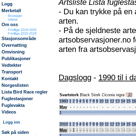
Artsliste Lista fuglesta
Logg
- Du kan trykke på en 
Merketall
Årstotaler
arten.
Utland
Om oss
- På de sjeldneste arte
Frivillige 2019-2026
Frivillige 2015-2018
artsobservasjoner.no f
Stasjonsområde
Overnatting
arten fra artsobservasj
Omvisning
Publikasjoner
Vedtekter
Transport
Dagslogg
-
1990 til i d
Kontakt
Norgeslisten
Lista Bird Race regler
Svartstork
Black Stork
Ciconia nigra
Fuglestasjoner
1993
1
2
3
4
5
6
7
8
9
10
11
12
13
14
15
16
Fuglevakta
May
-
-
-
-
-
-
-
-
-
-
-
-
-
-
-
-
Videos
1
Logg inn
2010
1
2
3
4
5
6
7
8
9
10
11
12
13
14
15
16
May
-
1
-
-
-
-
-
-
-
-
-
-
-
-
-
-
Søk på siden
1