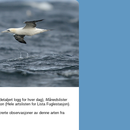
detaljert logg for hver dag),
Månedslister
jon
(Hele artslisten for Lista Fuglestasjon).
strerte observasjoner av denne arten fra