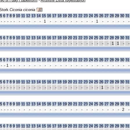
90 til i dag i tabellform
-
Artsliste Lista fuglestasjon
Stork
Ciconia ciconia
5
6
7
8
9
10
11
12
13
14
15
16
17
18
19
20
21
22
23
24
25
26
27
28
29
30
31
-
-
-
-
-
-
-
-
-
-
1
-
-
-
-
-
-
-
-
-
1
-
-
-
-
-
-
5
6
7
8
9
10
11
12
13
14
15
16
17
18
19
20
21
22
23
24
25
26
27
28
29
30
31
-
-
-
-
-
-
-
-
-
-
-
-
-
-
-
-
-
-
-
-
-
-
-
1
1
-
-
5
6
7
8
9
10
11
12
13
14
15
16
17
18
19
20
21
22
23
24
25
26
27
28
29
30
31
-
-
1
-
-
-
-
-
-
-
-
-
-
-
-
-
-
-
-
-
-
-
-
-
-
-
-
5
6
7
8
9
10
11
12
13
14
15
16
17
18
19
20
21
22
23
24
25
26
27
28
29
30
31
-
-
-
-
-
-
-
-
-
-
-
-
-
-
-
-
-
-
-
-
-
1
-
-
-
-
-
5
6
7
8
9
10
11
12
13
14
15
16
17
18
19
20
21
22
23
24
25
26
27
28
29
30
31
-
-
-
-
-
-
-
-
-
-
-
-
-
-
-
-
-
-
-
-
-
-
-
-
-
2
-
5
6
7
8
9
10
11
12
13
14
15
16
17
18
19
20
21
22
23
24
25
26
27
28
29
30
31