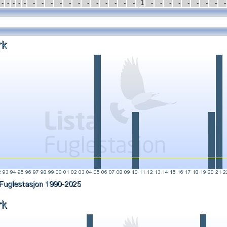
-
-
-
-
-
-
-
-
-
-
-
-
-
-
-
-
-
1
-
-
-
-
-
-
-
-
-