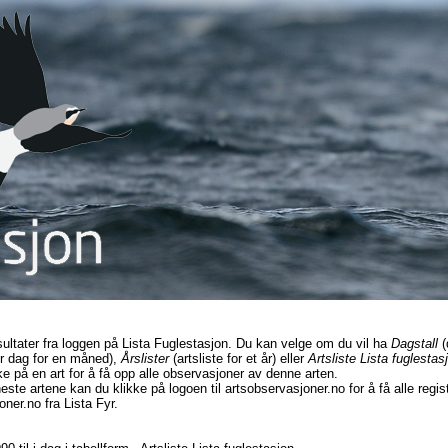
sultater fra loggen på Lista Fuglestasjon. Du kan velge om du vil ha
Dagstall
(
r dag for en måned),
Årslister
(artsliste for et år) eller
Artsliste Lista fuglestas
ke på en art for å få opp alle observasjoner av denne arten.
este artene kan du klikke på logoen til artsobservasjoner.no for å få alle regi
ner.no fra Lista Fyr.