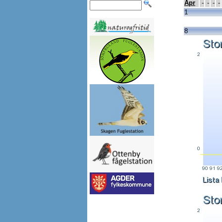
Apr
-
-
-
-
1
8