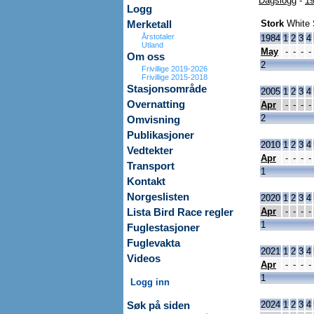
Dagslogg
-
19
Logg
Stork
White 
Merketall
Årstotaler
1984
1
2
3
4
Utland
May
-
-
-
-
Om oss
2
Frivillige 2019-2026
Frivillige 2015-2018
Stasjonsområde
2005
1
2
3
4
Overnatting
Apr
-
-
-
-
2
Omvisning
Publikasjoner
2010
1
2
3
4
Vedtekter
Apr
-
-
-
-
Transport
1
Kontakt
Norgeslisten
2020
1
2
3
4
Apr
-
-
-
-
Lista Bird Race regler
1
Fuglestasjoner
Fuglevakta
2021
1
2
3
4
Videos
Apr
-
-
-
-
1
Logg inn
2024
1
2
3
4
Søk på siden