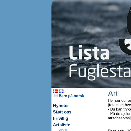
Art
Bare på norsk
Her ser du re
(totalsum hve
Nyheter
- Du kan tryk
Støtt oss
- På de sjeldn
artsobservasjo
Frivillig
Artsliste
Avvik