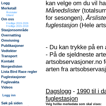
kan velge om du vil h
Logg
Merketall
Månedslister
(totalsum
Årstotaler
Utland
for sesongen),
Årsliste
Om oss
fuglestasjon
(Hele arts
Frivillige 2019-2026
Frivillige 2015-2018
Stasjonsområde
Overnatting
Omvisning
- Du kan trykke på en a
Publikasjoner
Vedtekter
- På de sjeldneste arte
Transport
artsobservasjoner.no f
Kontakt
Norgeslisten
arten fra artsobservasj
Lista Bird Race regler
Fuglestasjoner
Fuglevakta
Videos
Dagslogg
-
1990 til i d
Logg inn
fuglestasjon
Søk på siden
Velg hvilke merkedata som skal vises: