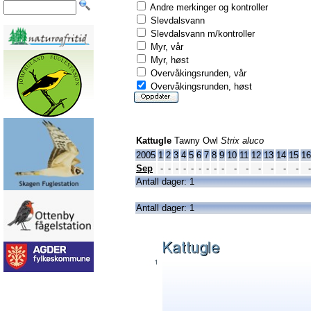
Andre merkinger og kontroller
Slevdalsvann
Slevdalsvann m/kontroller
Myr, vår
Myr, høst
Overvåkingsrunden, vår
Overvåkingsrunden, høst
Kattugle
Tawny Owl
Strix aluco
2005
1
2
3
4
5
6
7
8
9
10
11
12
13
14
15
16
Sep
-
-
-
-
-
-
-
-
-
-
-
-
-
-
-
-
Antall dager: 1
Antall dager: 1