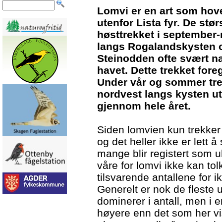
Lomvi er en art som hove
utenfor Lista fyr. De stø
høsttrekket i septembe
langs Rogalandskysten o
Steinodden ofte svært nær
havet. Dette trekket foreg
Under vår og sommer tre
nordvest langs kysten ut
gjennom hele året.
Siden lomvien kun trekker 
og det heller ikke er lett å
mange blir registert som u
våre for lomvi ikke kan tolk
tilsvarende antallene for ik
Generelt er nok de fleste
dominerer i antall, men i e
høyere enn det som her vi