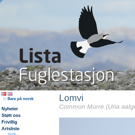
Lomvi
Bare på norsk
Common Murre (Uria aalg
Nyheter
Støtt oss
Frivillig
Artsliste
Avvik