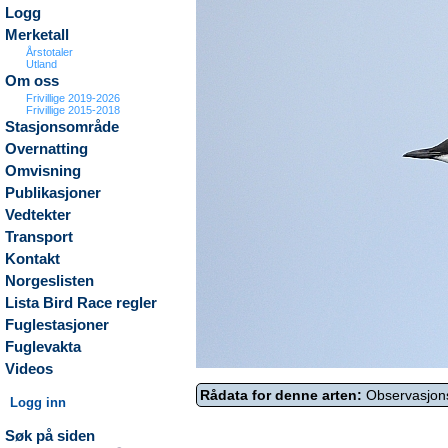
Logg
Merketall
Årstotaler
Utland
Om oss
Frivillige 2019-2026
Frivillige 2015-2018
Stasjonsområde
Overnatting
Omvisning
Publikasjoner
Vedtekter
Transport
Kontakt
Norgeslisten
Lista Bird Race regler
Fuglestasjoner
Fuglevakta
Videos
Rådata for denne arten:
Observasjon
Logg inn
Søk på siden