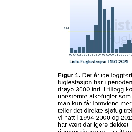
Figur 1.
Det årlige loggført
fuglestasjon har i period
drøye 3000 ind. I tillegg 
ubestemte alkefugler som 
man kun får lomviene me
teller det direkte sjøfuglt
vi hatt i 1994-2000 og 2
har vært dårligere dekket
ringmerkingen er på sitt m