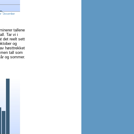
minerer tallene
l. Tar vi i
 det reelt sett
oktober og
 av høsttrekket
, men tall som
 vår og sommer.