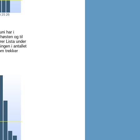
ni har i
høsten og til
rer Lista under
ngen i antallet
om trekker