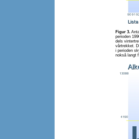
Figur 3.
Anta
perioden 199
dels vintertr
vårtrekket. 
i perioden s
nokså langt f