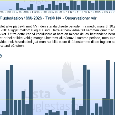
llet alke på trekk mot NV i den standardiserte perioden fra medio mars til 10.ju
0-2014 ligget mellom 0 og 100 ind. Dette er beskjedne tall sammenlignet med 
ekket. Ut fra dette kan vi konkludere at bare en mindre del av bestandene berø
Det er heller ikke veldig mange ubestemt alke/lomvi i samme periode, men økni
kyldes nok hovedsakelig at man har blitt bedre til å bestemme disse fuglene s
ra land på våren.