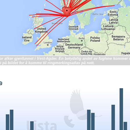
or alker gjenfunnet i Vest-Agder. En betydelig andel av fuglene kommer
k på bildet for å komme til ringmerkingsatlas på nett.