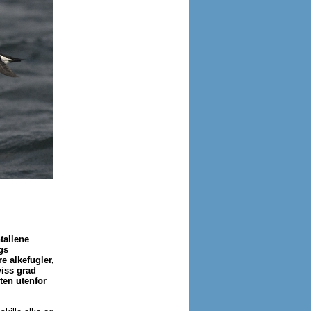
tallene
gs
 alkefugler,
viss grad
ten utenfor