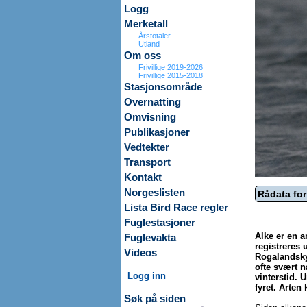
Logg
Merketall
Årstotaler
Utland
Om oss
Frivillige 2019-2026
Frivillige 2015-2018
Stasjonsområde
Overnatting
Omvisning
Publikasjoner
Vedtekter
Transport
Kontakt
Norgeslisten
Rådata for
Lista Bird Race regler
Fuglestasjoner
Alke er en a
Fuglevakta
registreres
Videos
Rogalandsky
ofte svært n
Logg inn
vinterstid. 
fyret. Arten
Søk på siden