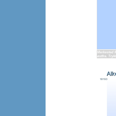
Merkested f
østfra. Tryk