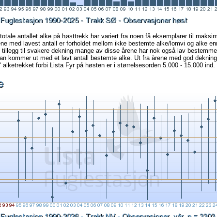
totale antallet alke på høsttrekk har variert fra noen få eksemplarer til maksim
ne med lavest antall er forholdet mellom ikke bestemte alke/lomvi og alke en
 I tillegg til svakere dekning mange av disse årene har nok også lav bestemm
an kommer ut med et lavt antall bestemte alke. Ut fra årene med god dekning v
 alketrekket forbi Lista Fyr på høsten er i størrelsesorden 5.000 - 15.000 ind.