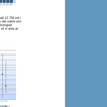
alt 12.704 ind i
n del større enn
elsesgrad
il vi anta at