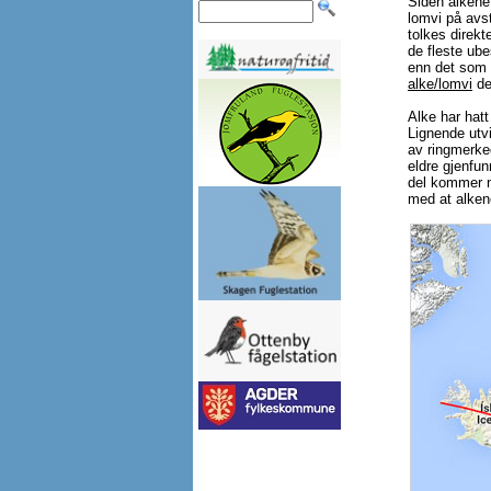
Siden alkene 
lomvi på avst
tolkes direkte
de fleste ube
enn det som h
alke/lomvi
de
Alke har hatt
Lignende utv
av ringmerked
eldre gjenfun
del kommer no
med at alken