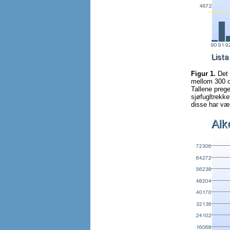
Figur 1.
Det å
mellom 300 o
Tallene preg
sjøfugltrekk
disse har vær