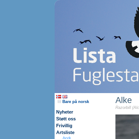
Alke
Bare på norsk
Razorbill (Al
Nyheter
Støtt oss
Frivillig
Artsliste
Avvik