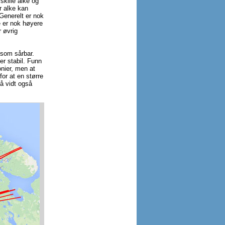
skille alke og
r alke kan
. Generelt er nok
e er nok høyere
r øvrig
 som sårbar.
er stabil. Funn
onier, men at
for at en større
å vidt også