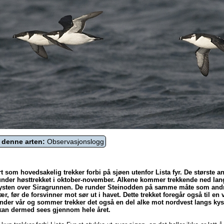
 denne arten:
Observasjonslogg
rt som hovedsakelig trekker forbi på sjøen utenfor Lista fyr. De største an
 under høsttrekket i oktober-november. Alkene kommer trekkende ned lan
sten over Siragrunnen. De runder Steinodden på samme måte som andre
ær, før de forsvinner mot sør ut i havet. Dette trekket foregår også til en 
Under vår og sommer trekker det også en del alke mot nordvest langs kys
 kan dermed sees gjennom hele året.