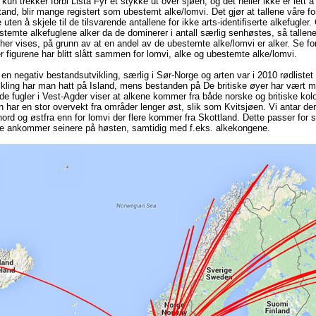
kun trekker forbi Lista Fyr et stykke ut over sjøen, og det heller ikke er lett å 
and, blir mange registert som ubestemt alke/lomvi. Det gjør at tallene våre fo
 uten å skjele til de tilsvarende antallene for ikke arts-identifiserte alkefugler
stemte alkefuglene alker da de dominerer i antall særlig senhøstes, så tallen
er vises, på grunn av at en andel av de ubestemte alke/lomvi er alker. Se fo
r figurene har blitt slått sammen for lomvi, alke og ubestemte alke/lomvi.
 en negativ bestandsutvikling, særlig i Sør-Norge og arten var i 2010 rødlistet
ikling har man hatt på Island, mens bestanden på De britiske øyer har vært m
e fugler i Vest-Agder viser at alkene kommer fra både norske og britiske kol
n har en stor overvekt fra områder lenger øst, slik som Kvitsjøen. Vi antar der
rd og østfra enn for lomvi der flere kommer fra Skottland. Dette passer for s
e ankommer seinere på høsten, samtidig med f.eks. alkekongene.