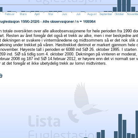
n totale oversikten over alle alkeobservasjonene for hele perioden fra 1990 do
art. Resten av året foregår det også et trekk av alke, men i mer beskjedne antal
t dekningen er svakere i vintermånedene og midtsommers så er det nok slik at
 økning under trekket på våren. Høsttrekket derimot er markert gjennom hele 
 november. Høyeste tall i perioden er 6088 ind SØ 26. oktober 1995. I starten
 269 ind. SØ så tidlig som 4. oktober 2000. Dekningen på vinteren er moderat
februar 2008 og 187 ind SØ 14.februar 2012, er høyere enn det vi normalt ser
 at det foregår et ikke ubetydelig trekk av lomvi midtvinters.