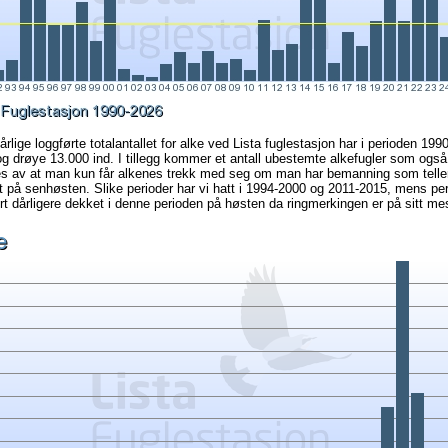
rlige loggførte totalantallet for alke ved Lista fuglestasjon har i perioden 199
g drøye 13.000 ind. I tillegg kommer et antall ubestemte alkefugler som også 
es av at man kun får alkenes trekk med seg om man har bemanning som teller
et på senhøsten. Slike perioder har vi hatt i 1994-2000 og 2011-2015, mens p
t dårligere dekket i denne perioden på høsten da ringmerkingen er på sitt mes