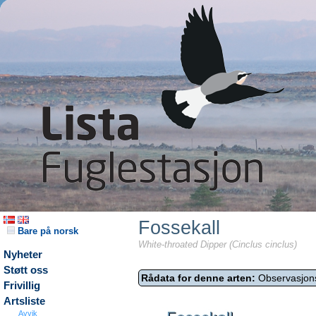
Fossekall
Bare på norsk
White-throated Dipper (Cinclus cinclus)
Nyheter
Støtt oss
Rådata for denne arten:
Observasjon
Frivillig
Artsliste
Avvik