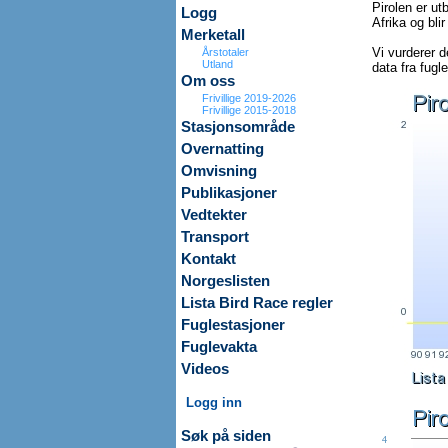
Pirolen er ut
Logg
Afrika og bli
Merketall
Vi vurderer 
Årstotaler
Utland
data fra fugl
Om oss
Frivillige 2019-2026
Frivillige 2015-2018
Stasjonsområde
Overnatting
Omvisning
Publikasjoner
Vedtekter
Transport
Kontakt
Norgeslisten
Lista Bird Race regler
Fuglestasjoner
Fuglevakta
Videos
Logg inn
Søk på siden