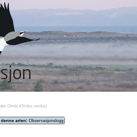
en Oriole (Oriolus oriolus)
 denne arten:
Observasjonslogg