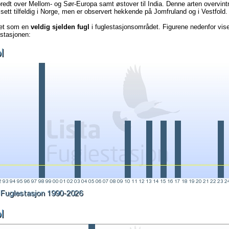
bredt over Mellom- og Sør-Europa samt østover til India. Denne arten overvintre
r sett tilfeldig i Norge, men er observert hekkende på Jomfruland og i Vestfold.
det som en
veldig sjelden fugl
i fuglestasjonsområdet. Figurene nedenfor vise
estasjonen: