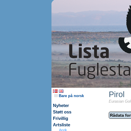
Pirol
Bare på norsk
Eurasian Gold
Nyheter
Støtt oss
Rådata for
Frivillig
Artsliste
Avvik