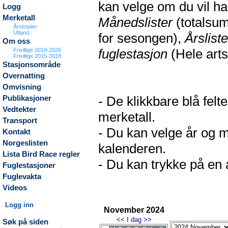
kan velge om du vil h
Logg
Merketall
Månedslister
(totalsum
Årstotaler
Utland
for sesongen),
Årsliste
Om oss
fuglestasjon
(Hele arts
Frivillige 2019-2026
Frivillige 2015-2018
Stasjonsområde
Overnatting
Omvisning
- De klikkbare blå fel
Publikasjoner
Vedtekter
merketall.
Transport
- Du kan velge år og m
Kontakt
Norgeslisten
kalenderen.
Lista Bird Race regler
- Du kan trykke på en a
Fuglestasjoner
Fuglevakta
Videos
Logg inn
November 2024
<<
I dag
>>
Søk på siden