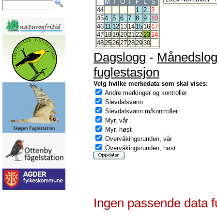
M
T
O
T
F
L
S
44
1
2
3
45
4
5
6
7
8
9
10
46
11
12
13
14
15
16
17
47
18
19
20
21
22
23
24
48
25
26
27
28
29
30
Dagslogg
-
Månedslo
fuglestasjon
Velg hvilke merkedata som skal vises:
Andre merkinger og kontroller
Slevdalsvann
Slevdalsvann m/kontroller
Myr, vår
Myr, høst
Overvåkingsrunden, vår
Overvåkingsrunden, høst
Ingen passende data f