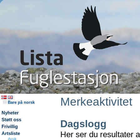
Merkeaktivitet
Bare på norsk
Nyheter
Støtt oss
Dagslogg
Frivillig
Her ser du resultater 
Artsliste
Avvik