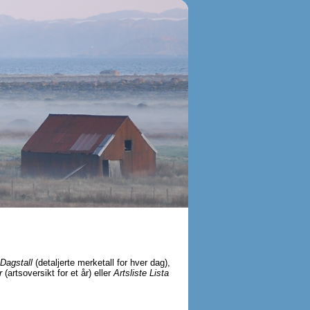
Dagstall
(detaljerte merketall for hver dag),
r
(artsoversikt for et år) eller
Artsliste Lista