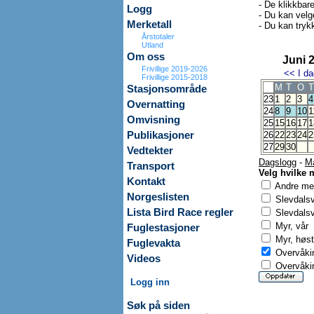
- De klikkbar
Logg
- Du kan velg
Merketall
- Du kan trykk
Årstotaler
Utland
Om oss
Juni 
Frivillige 2019-2026
<<
I da
Frivillige 2015-2018
M
T
O
T
Stasjonsområde
23
1
2
3
4
Overnatting
24
8
9
10
1
Omvisning
25
15
16
17
1
Publikasjoner
26
22
23
24
2
27
29
30
Vedtekter
Dagslogg
-
M
Transport
Velg hvilke 
Kontakt
Andre mer
Norgeslisten
Slevdals
Lista Bird Race regler
Slevdalsv
Myr, vår
Fuglestasjoner
Myr, høst
Fuglevakta
Overvåkin
Videos
Overvåkin
Logg inn
Søk på siden