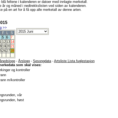
e blå feltene i kalenderen er datoer med innlagte merketall.
e år og måned i nedtrekkslisten ved siden av kalenderen.
e på en art for å få opp alle merketall av denne arten.
2015
g
>>
F
L
S
5
6
7
1
12
13
14
8
19
20
21
5
26
27
28
ånedslogg
-
Årslogg
-
Sesongdata
-
Artsliste Lista fuglestasjon
merkedata som skal vises:
kinger og kontroller
vann
ann m/kontroller
gsrunden, vår
gsrunden, høst