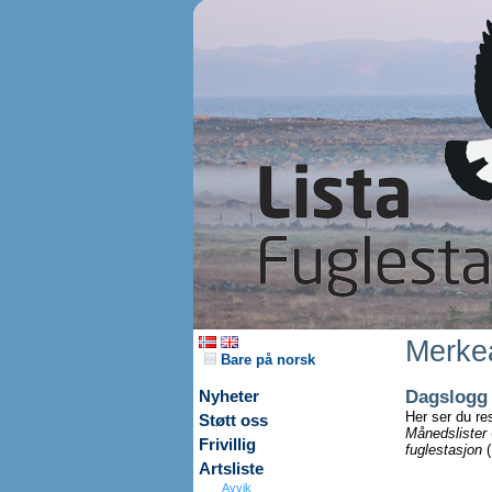
Merkea
Bare på norsk
Dagslogg
Nyheter
Her ser du re
Støtt oss
Månedslister
Frivillig
fuglestasjon
(
Artsliste
Avvik