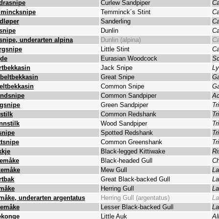
drasnipe
Curlew Sandpiper
Ca
mincksnipe
Temminck´s Stint
Ca
dløper
Sanderling
Ca
snipe
Dunlin
Ca
snipe, underarten alpina
Dunlin (alpina)
Ca
rgsnipe
Little Stint
Ca
de
Eurasian Woodcock
Sc
rtbekkasin
Jack Snipe
Ly
beltbekkasin
Great Snipe
Ga
eltbekkasin
Common Snipe
Ga
andsnipe
Common Sandpiper
Ac
gsnipe
Green Sandpiper
Tr
stilk
Common Redshank
Tr
nnstilk
Wood Sandpiper
Tr
snipe
Spotted Redshank
Tr
ttsnipe
Common Greenshank
Tr
kkje
Black-legged Kittiwake
Ri
temåke
Black-headed Gull
Ch
kemåke
Mew Gull
La
rtbak
Great Black-backed Gull
La
måke
Herring Gull
La
måke, underarten argentatus
Herring Gull (argentatus)
La
demåke
Lesser Black-backed Gull
La
ekonge
Little Auk
Al