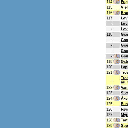
114
Fug
115
Vie
116
Bru
117
Løv
-
Løv
-
Løv
118
Gra
-
Gra
-
Gra
-
Gra
-
Gran
119
Øst
120
Lap
121
Tro
Tro
-
aru
122
Van
123
Siv
124
Åke
125
Bus
126
Rør
127
Myr
128
Tar
129
Spo