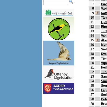
7
Hav
8
Vakt
9
Nat
10
Tårn
11
Gjø
12
Rin
13
Tur
14
Van
15
Åke
16
Myr
17
Siv
18
Dve
19
Tjel
20
Vip
21
Hei
22
Tun
23
San
24
Små
25
Sto
26
Lap
27
Ste
28
Pol
29
Bru