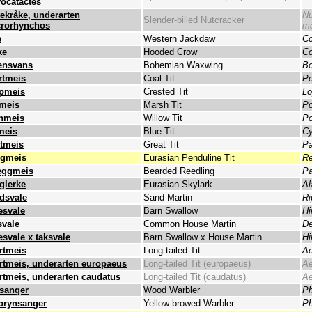
yocatactes
tekråke, underarten
Nu
Slender-billed Nutcracker
rorhynchos
ma
e
Western Jackdaw
Co
ke
Hooded Crow
Co
ensvans
Bohemian Waxwing
Bo
rtmeis
Coal Tit
Pe
pmeis
Crested Tit
Lo
meis
Marsh Tit
Po
nmeis
Willow Tit
Po
meis
Blue Tit
Cy
ttmeis
Great Tit
Pa
gmeis
Eurasian Penduline Tit
Re
eggmeis
Bearded Reedling
Pa
glerke
Eurasian Skylark
Al
dsvale
Sand Martin
Ri
esvale
Barn Swallow
Hi
svale
Common House Martin
De
esvale x taksvale
Barn Swallow x House Martin
Hi
ertmeis
Long-tailed Tit
Ae
ertmeis, underarten europaeus
Long-tailed Tit (europaeus)
Ae
ertmeis, underarten caudatus
Long-tailed Tit (caudatus)
Ae
sanger
Wood Warbler
Ph
brynsanger
Yellow-browed Warbler
Ph