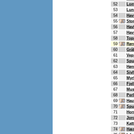
52
Lom
53
Lun
54
Hav
55
Sto
56
Hav
57
Hav
58
Top
59
Rør
60
Grå
61
Vep
62
Spu
63
Høn
64
Siv
65
Myr
66
Fjel
67
Mus
68
Per
69
Hau
70
Spu
71
Hor
72
Jor
73
Kat
74
Hær