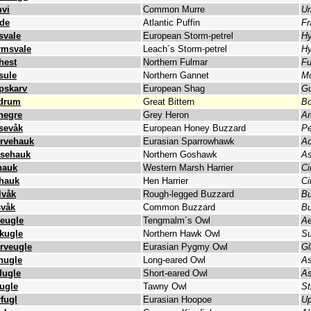
vi
Common Murre
Ur
de
Atlantic Puffin
Fr
svale
European Storm-petrel
Hy
rmsvale
Leach´s Storm-petrel
Hy
hest
Northern Fulmar
Fu
sule
Northern Gannet
Mo
pskarv
European Shag
Gu
drum
Great Bittern
Bo
hegre
Grey Heron
Ar
sevåk
European Honey Buzzard
Pe
rvehauk
Eurasian Sparrowhawk
Ac
sehauk
Northern Goshawk
As
hauk
Western Marsh Harrier
Ci
hauk
Hen Harrier
Ci
lvåk
Rough-legged Buzzard
Bu
våk
Common Buzzard
Bu
leugle
Tengmalm´s Owl
Ae
kugle
Northern Hawk Owl
Su
rveugle
Eurasian Pygmy Owl
Gl
nugle
Long-eared Owl
As
dugle
Short-eared Owl
As
tugle
Tawny Owl
St
fugl
Eurasian Hoopoe
Up