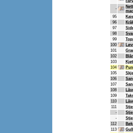
car
Nøt
-
mac
95
Kai
96
Krå
97
Sid
98
Sva
99
Top
100
Løv
101
Gra
102
Blå
103
Kjø
104
Pun
105
Skj
106
San
107
San
108
Låv
109
Tak
110
Låv
111
Stj
-
Stj
-
Stj
112
Bøk
113
Gul