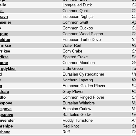
elle
Long-tailed Duck
Cl
el
Common Quail
Co
travn
European Nightjar
Ca
seiler
Common Swift
Ap
k
Common Cuckoo
Cu
gdue
Common Wood Pigeon
Co
teldue
European Turtle Dove
St
nrikse
Water Rail
Ra
rrikse
Corn Crake
Cr
rikse
Spotted Crake
Po
høne
Common Moorhen
Ga
rgdykker
Little Grebe
Ta
d
Eurasian Oystercatcher
Ha
e
Northern Lapwing
Va
lo
European Golden Plover
Pl
dralo
Grey Plover
Pl
dlo
Common Ringed Plover
Ch
spove
Eurasian Whimbrel
Nu
rspove
Eurasian Curlew
Nu
pspove
Bar-tailed Godwit
Li
invender
Ruddy Turnstone
Ar
arsnipe
Red Knot
Ca
shane
Ruff
Ca