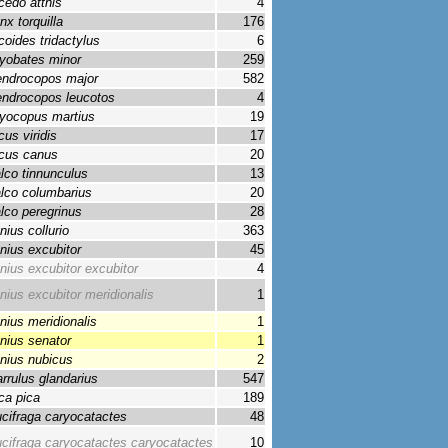
cedo atthis
4
nx torquilla
176
coides tridactylus
6
yobates minor
259
ndrocopos major
582
ndrocopos leucotos
4
yocopus martius
19
cus viridis
17
cus canus
20
lco tinnunculus
13
lco columbarius
20
lco peregrinus
28
nius collurio
363
nius excubitor
45
nius excubitor excubitor
4
nius excubitor meridionalis
1
nius meridionalis
1
nius senator
1
nius nubicus
2
rrulus glandarius
547
ca pica
189
cifraga caryocatactes
48
cifraga caryocatactes caryocatactes
10