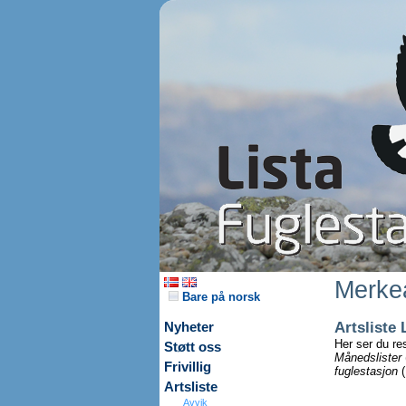
Merkea
Bare på norsk
Artsliste 
Nyheter
Her ser du re
Støtt oss
Månedslister
Frivillig
fuglestasjon
(
Artsliste
Avvik