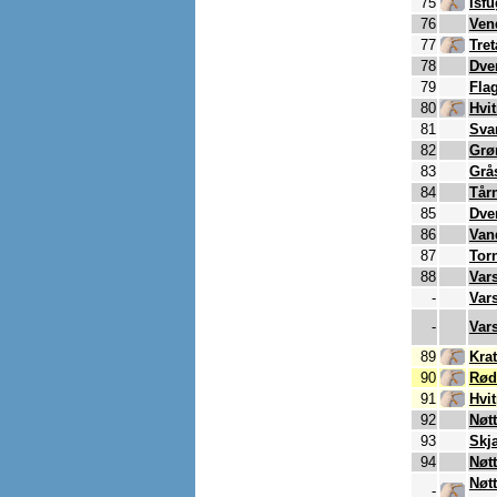
75
Isfu
76
Ven
77
Tret
78
Dve
79
Fla
80
Hvi
81
Svar
82
Grø
83
Grå
84
Tårn
85
Dve
86
Van
87
Tor
88
Vars
-
Vars
-
Vars
89
Krat
90
Rød
91
Hvi
92
Nøt
93
Skj
94
Nøt
Nøt
-