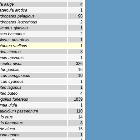
ia aalge
4
atercula arctica
1
drobates pelagicus
96
drobates leucorhous
2
lmarus glacialis
1
rus bassanus
2
losus aristotelis
1
taurus stellaris
1
dea cinerea
3
rnis apivorus
1
cipiter nisus
326
tur gentilis
16
rcus aeruginosus
10
rcus cyaneus
1
teo lagopus
1
teo buteo
4
golius funereus
1839
rnia ulula
1
aucidium passerinum
110
io otus
14
io flammeus
8
rix aluco
15
upa epops
1