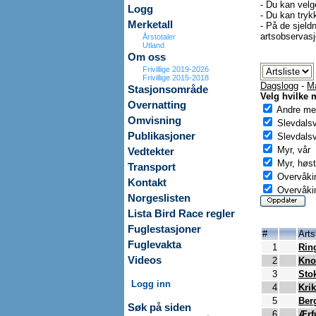
- Du kan velg
Logg
- Du kan trykk
Merketall
- På de sjeldn
artsobservasjo
Årstotaler
Utland
Om oss
Frivillige 2019-2026
Frivillige 2015-2018
Dagslogg
-
M
Stasjonsområde
Velg hvilke 
Overnatting
Andre mer
Omvisning
Slevdals
Publikasjoner
Slevdalsv
Myr, vår
Vedtekter
Myr, høst
Transport
Overvåkin
Kontakt
Overvåkin
Norgeslisten
Lista Bird Race regler
Fuglestasjoner
#
Arts
Fuglevakta
1
Rin
Videos
2
Kno
3
Sto
Logg inn
4
Kri
5
Ber
Søk på siden
6
Ærf