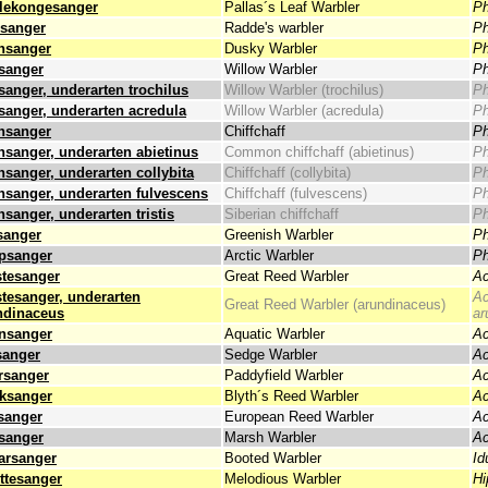
lekongesanger
Pallas´s Leaf Warbler
Ph
rsanger
Radde's warbler
Ph
nsanger
Dusky Warbler
Ph
sanger
Willow Warbler
Ph
sanger, underarten trochilus
Willow Warbler (trochilus)
Ph
sanger, underarten acredula
Willow Warbler (acredula)
Ph
nsanger
Chiffchaff
Ph
nsanger, underarten abietinus
Common chiffchaff (abietinus)
Ph
nsanger, underarten collybita
Chiffchaff (collybita)
Ph
nsanger, underarten fulvescens
Chiffchaff (fulvescens)
Ph
sanger, underarten tristis
Siberian chiffchaff
Ph
sanger
Greenish Warbler
Ph
psanger
Arctic Warbler
Ph
stesanger
Great Reed Warbler
Ac
stesanger, underarten
Ac
Great Reed Warbler (arundinaceus)
ndinaceus
ar
nsanger
Aquatic Warbler
Ac
sanger
Sedge Warbler
Ac
rsanger
Paddyfield Warbler
Ac
ksanger
Blyth´s Reed Warbler
Ac
sanger
European Reed Warbler
Ac
sanger
Marsh Warbler
Ac
tarsanger
Booted Warbler
Id
ttesanger
Melodious Warbler
Hi