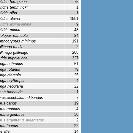
lidris ferruginea
75
lidris temminckii
1
lidris alba
1
lidris alpina
1581
lidris alpina alpina
9
lidris minuta
48
olopax rusticola
24
mnocryptes minimus
191
llinago media
2
llinago gallinago
208
titis hypoleucos
327
inga ochropus
61
inga totanus
79
inga glareola
25
inga erythropus
4
inga nebularia
22
ssa tridactyla
1
roicocephalus ridibundus
7
rus canus
19
rus marinus
4
rus argentatus
30
rus argentatus argentatus
2
rus fuscus
22
le alle
14