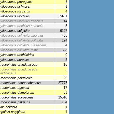
ylloscopus proregulus
8
ylloscopus schwarzi
1
ylloscopus fuscatus
4
ylloscopus trochilus
59611
ylloscopus trochilus trochilus
14
ylloscopus trochilus acredula
5
ylloscopus collybita
6127
ylloscopus collybita abietinus
408
ylloscopus collybita collybita
124
ylloscopus collybita fulvescens
4
ylloscopus collybita tristis
508
ylloscopus trochiloides
9
ylloscopus borealis
2
rocephalus arundinaceus
16
rocephalus arundinaceus
2
undinaceus
rocephalus paludicola
26
rocephalus schoenobaenus
27777
rocephalus agricola
17
rocephalus dumetorum
59
rocephalus scirpaceus
15510
rocephalus palustris
764
una caligata
1
ppolais polyglotta
1