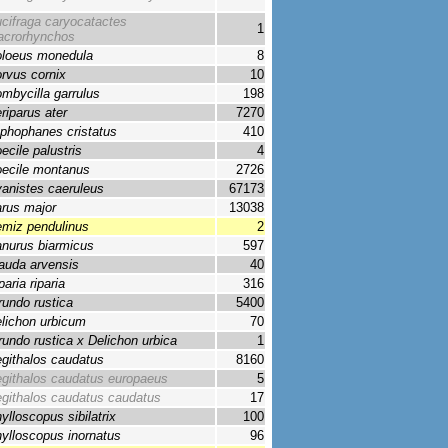
cifraga caryocatactes
1
crorhynchos
loeus monedula
8
rvus cornix
10
mbycilla garrulus
198
riparus ater
7270
phophanes cristatus
410
ecile palustris
4
ecile montanus
2726
anistes caeruleus
67173
rus major
13038
miz pendulinus
2
nurus biarmicus
597
auda arvensis
40
paria riparia
316
rundo rustica
5400
lichon urbicum
70
rundo rustica x Delichon urbica
1
githalos caudatus
8160
githalos caudatus europaeus
5
githalos caudatus caudatus
17
ylloscopus sibilatrix
100
ylloscopus inornatus
96