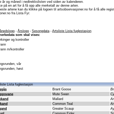
e år og måned i nedtrekkslisten ved siden av kalenderen.
e på en art for å få opp alle merketall av denne arten.
este artene kan du klikke på logoen til artsobservasjoner.no for å få alle regi
ner.no fra Lista Fyr.
ånedslogg
-
Årslogg
-
Sesongdata
-
Artsliste Lista fuglestasjon
merkedata som skal vises:
kinger og kontroller
vann
ann m/kontroller
gsrunden, vår
gsrunden, høst
liste Lista fuglestasjon
ggås
Brant Goose
Br
ppsvane
Mute Swan
Cy
kkand
Mallard
An
kkand
Common Teal
An
gand
Greater Scaup
Ay
ugl
Common Eider
So