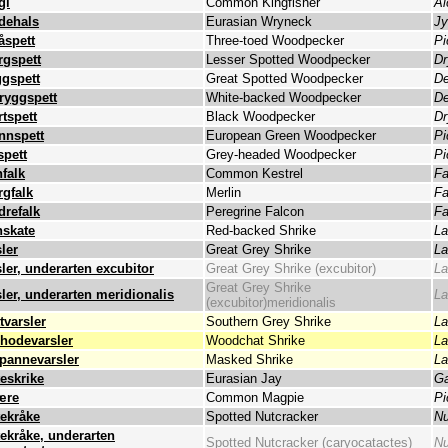
gl
Common Kingfisher
Al
dehals
Eurasian Wryneck
Jy
åspett
Three-toed Woodpecker
Pi
rgspett
Lesser Spotted Woodpecker
Dr
ggspett
Great Spotted Woodpecker
De
tryggspett
White-backed Woodpecker
De
tspett
Black Woodpecker
Dr
nnspett
European Green Woodpecker
Pi
spett
Grey-headed Woodpecker
Pi
falk
Common Kestrel
Fa
rgfalk
Merlin
Fa
drefalk
Peregrine Falcon
Fa
nskate
Red-backed Shrike
La
ler
Great Grey Shrike
La
ler, underarten excubitor
Great Grey Shrike (excubitor)
La
Great Grey Shrike
ler, underarten meridionalis
La
(excubitor)meridionalis
tvarsler
Southern Grey Shrike
La
hodevarsler
Woodchat Shrike
La
tpannevarsler
Masked Shrike
La
teskrike
Eurasian Jay
Ga
ære
Common Magpie
Pi
tekråke
Spotted Nutcracker
Nu
tekråke, underarten
Spotted Nutcracker (caryocatactes)
Nu