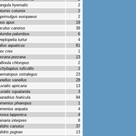
angula hyemalis
2
turnix coturnix
2
primulgus europaeus
2
us apus
19
culus canorus
39
lumba palumbus
6
reptopelia turtur
4
llus aquaticus
81
ex crex
1
rzana porzana
13
llinula chloropus
2
chybaptus ruficollis
2
ematopus ostralegus
23
nellus vanellus
28
uvialis apricaria
13
uvialis squatarola
3
aradrius hiaticula
94
menius phaeopus
1
menius arquata
4
mosa lapponica
4
enaria interpres
8
lidris canutus
37
lidris pugnax
13