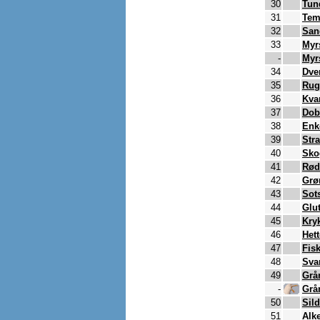
30
Tun
31
Tem
32
San
33
Myr
-
Myr
34
Dve
35
Rug
36
Kva
37
Dob
38
Enk
39
Str
40
Sko
41
Rød
42
Grø
43
Sot
44
Glu
45
Kry
46
Het
47
Fis
48
Sva
49
Grå
-
Grå
50
Sil
51
Alk