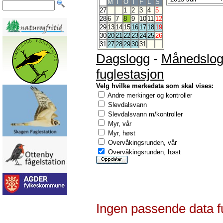
M
T
O
T
F
L
S
27
1
2
3
4
5
28
6
7
8
9
10
11
12
29
13
14
15
16
17
18
19
30
20
21
22
23
24
25
26
31
27
28
29
30
31
Dagslogg
-
Månedslo
fuglestasjon
Velg hvilke merkedata som skal vises:
Andre merkinger og kontroller
Slevdalsvann
Slevdalsvann m/kontroller
Myr, vår
Myr, høst
Overvåkingsrunden, vår
Overvåkingsrunden, høst
Ingen passende data f