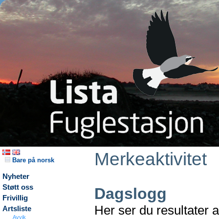
Merkeaktivitet
Bare på norsk
Nyheter
Støtt oss
Dagslogg
Frivillig
Her ser du resultater 
Artsliste
Avvik