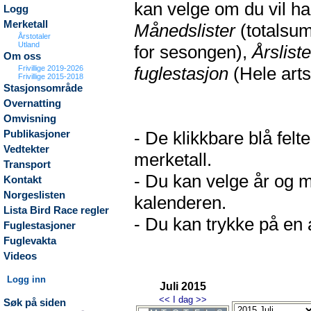
kan velge om du vil h
Logg
Merketall
Månedslister
(totalsum
Årstotaler
Utland
for sesongen),
Årsliste
Om oss
fuglestasjon
(Hele arts
Frivillige 2019-2026
Frivillige 2015-2018
Stasjonsområde
Overnatting
Omvisning
- De klikkbare blå fel
Publikasjoner
Vedtekter
merketall.
Transport
- Du kan velge år og m
Kontakt
Norgeslisten
kalenderen.
Lista Bird Race regler
- Du kan trykke på en a
Fuglestasjoner
Fuglevakta
Videos
Logg inn
Juli 2015
<<
I dag
>>
Søk på siden