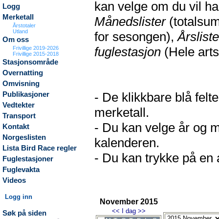
kan velge om du vil h
Logg
Merketall
Månedslister
(totalsum
Årstotaler
Utland
for sesongen),
Årsliste
Om oss
fuglestasjon
(Hele arts
Frivillige 2019-2026
Frivillige 2015-2018
Stasjonsområde
Overnatting
Omvisning
- De klikkbare blå fel
Publikasjoner
Vedtekter
merketall.
Transport
- Du kan velge år og m
Kontakt
Norgeslisten
kalenderen.
Lista Bird Race regler
- Du kan trykke på en a
Fuglestasjoner
Fuglevakta
Videos
Logg inn
November 2015
<<
I dag
>>
Søk på siden