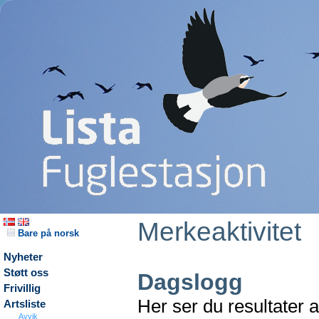
Merkeaktivitet
Bare på norsk
Nyheter
Støtt oss
Dagslogg
Frivillig
Her ser du resultater 
Artsliste
Avvik