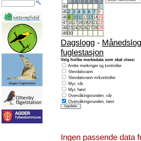
M
T
O
T
F
L
S
44
1
45
2
3
4
5
6
7
8
46
9
10
11
12
13
14
15
47
16
17
18
19
20
21
22
48
23
24
25
26
27
28
29
49
30
Dagslogg
-
Månedslo
fuglestasjon
Velg hvilke merkedata som skal vises:
Andre merkinger og kontroller
Slevdalsvann
Slevdalsvann m/kontroller
Myr, vår
Myr, høst
Overvåkingsrunden, vår
Overvåkingsrunden, høst
Ingen passende data f