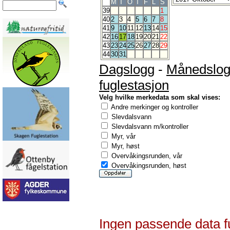
M
T
O
T
F
L
S
39
1
40
2
3
4
5
6
7
8
41
9
10
11
12
13
14
15
42
16
17
18
19
20
21
22
43
23
24
25
26
27
28
29
44
30
31
Dagslogg
-
Månedslo
fuglestasjon
Velg hvilke merkedata som skal vises:
Andre merkinger og kontroller
Slevdalsvann
Slevdalsvann m/kontroller
Myr, vår
Myr, høst
Overvåkingsrunden, vår
Overvåkingsrunden, høst
Ingen passende data f