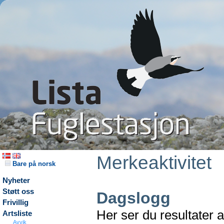
Merkeaktivitet
Bare på norsk
Nyheter
Støtt oss
Dagslogg
Frivillig
Her ser du resultater 
Artsliste
Avvik