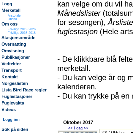
kan velge om du vil h
Logg
Merketall
Månedslister
(totalsum
Årstotaler
Utland
for sesongen),
Årsliste
Om oss
fuglestasjon
(Hele arts
Frivillige 2019-2026
Frivillige 2015-2018
Stasjonsområde
Overnatting
Omvisning
- De klikkbare blå fel
Publikasjoner
Vedtekter
merketall.
Transport
- Du kan velge år og m
Kontakt
Norgeslisten
kalenderen.
Lista Bird Race regler
- Du kan trykke på en a
Fuglestasjoner
Fuglevakta
Videos
Logg inn
Oktober 2017
<<
I dag
>>
Søk på siden