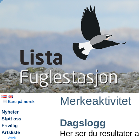
Merkeaktivitet
Bare på norsk
Nyheter
Støtt oss
Dagslogg
Frivillig
Her ser du resultater 
Artsliste
Avvik