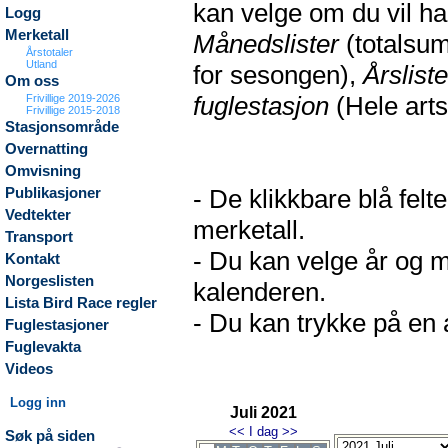
kan velge om du vil h
Logg
Merketall
Månedslister
(totalsum
Årstotaler
Utland
for sesongen),
Årsliste
Om oss
fuglestasjon
(Hele arts
Frivillige 2019-2026
Frivillige 2015-2018
Stasjonsområde
Overnatting
Omvisning
- De klikkbare blå fel
Publikasjoner
Vedtekter
merketall.
Transport
- Du kan velge år og m
Kontakt
Norgeslisten
kalenderen.
Lista Bird Race regler
- Du kan trykke på en a
Fuglestasjoner
Fuglevakta
Videos
Logg inn
Juli 2021
<<
I dag
>>
Søk på siden