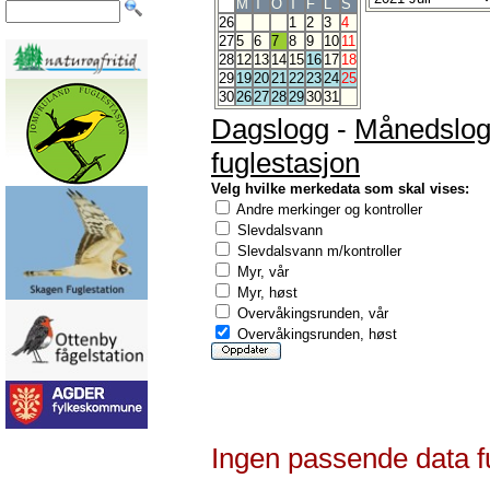
M
T
O
T
F
L
S
26
1
2
3
4
27
5
6
7
8
9
10
11
28
12
13
14
15
16
17
18
29
19
20
21
22
23
24
25
30
26
27
28
29
30
31
Dagslogg
-
Månedslo
fuglestasjon
Velg hvilke merkedata som skal vises:
Andre merkinger og kontroller
Slevdalsvann
Slevdalsvann m/kontroller
Myr, vår
Myr, høst
Overvåkingsrunden, vår
Overvåkingsrunden, høst
Ingen passende data f