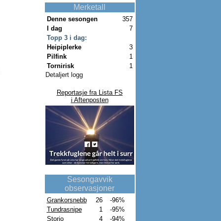
Merketall
Denne sesongen
357
I dag
7
Topp 3 i dag:
Heipiplerke
3
Pilfink
1
Tornirisk
1
Detaljert logg
Reportasje fra Lista FS
i Aftenposten
Sesongavvik
observasjoner
Grankorsnebb
26
-96%
Tundrasnipe
1
-95%
Storjo
4
-94%