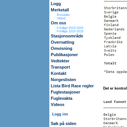
Logg
Merketall
Årstotaler
Utland
Om oss
Frivillige 2019-2026
Frivillige 2015-2018
Stasjonsområde
Overnatting
Omvisning
Publikasjoner
Vedtekter
Transport
Kontakt
Norgeslisten
Lista Bird Race regler
Det er kontrol
Fuglestasjoner
Fuglevakta
Videos
Logg inn
Søk på siden