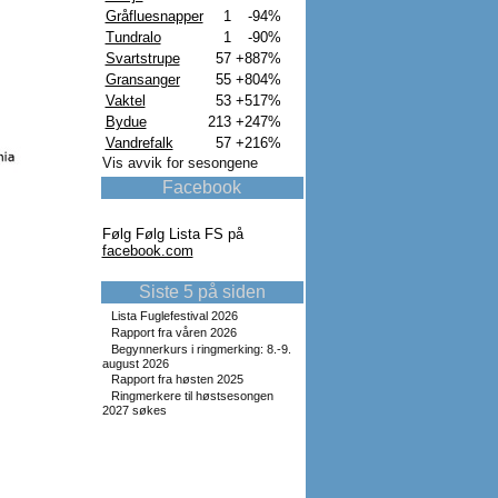
Gråfluesnapper
1
-94%
Tundralo
1
-90%
Svartstrupe
57
+887%
Gransanger
55
+804%
Vaktel
53
+517%
Bydue
213
+247%
Vandrefalk
57
+216%
Vis avvik for sesongene
Facebook
Følg Følg Lista FS på
facebook.com
Siste 5 på siden
Lista Fuglefestival 2026
Rapport fra våren 2026
Begynnerkurs i ringmerking: 8.-9.
august 2026
Rapport fra høsten 2025
Ringmerkere til høstsesongen
2027 søkes