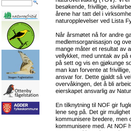
besøkende, frivillige, sivila
årene har tatt del i virksom
naturopplevelser ved Lista Fy
Når årsmøtet nå for andre g
medlemsorganisasjon og over
mange måter et resultat av a
vellykket, med unntak av på 
på sett og vis en gjøkunge som
man kan forvente at frivillig
ansvar for. Dette gjaldt så v
overvåkingen, det å bli arbe
eierskapet ansvarlig av Natur
En tilknytning til NOF gir fu
lene seg på. Det gir mulighet 
kommunisere bredere, men o
kommunisere med. At NOF ha