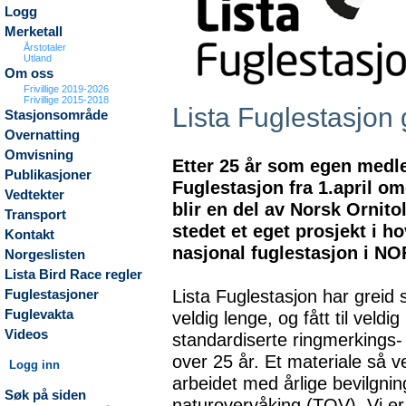
Logg
Merketall
Årstotaler
Utland
Om oss
Frivillige 2019-2026
Frivillige 2015-2018
Lista Fuglestasjon 
Stasjonsområde
Overnatting
Omvisning
Etter 25 år som egen medl
Publikasjoner
Fuglestasjon fra 1.april om
Vedtekter
blir en del av Norsk Ornito
Transport
stedet et eget prosjekt i h
Kontakt
nasjonal fuglestasjon i NO
Norgeslisten
Lista Bird Race regler
Lista Fuglestasjon har greid 
Fuglestasjoner
Fuglevakta
veldig lenge, og fått til veld
Videos
standardiserte ringmerkings-
over 25 år. Et materiale så ver
Logg inn
arbeidet med årlige bevilgnin
Søk på siden
naturovervåking (TOV). Vi e