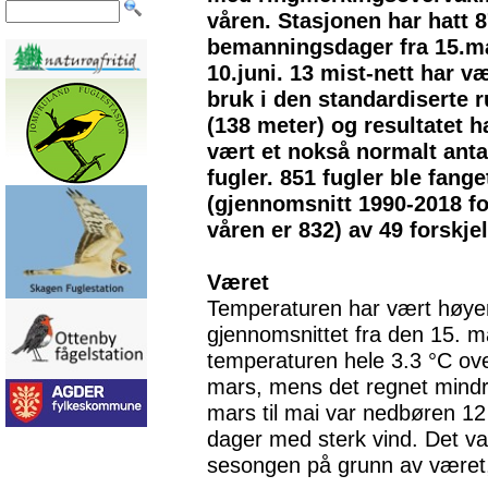
våren. Stasjonen har hatt 
bemanningsdager fra 15.ma
10.juni. 13 mist-nett har væ
bruk i den standardiserte 
(138 meter) og resultatet h
vært et nokså normalt anta
fugler. 851 fugler ble fange
(gjennomsnitt 1990-2018 fo
våren er 832) av 49 forskjel
Været
Temperaturen har vært høyer
gjennomsnittet fra den 15. mars
temperaturen hele 3.3 °C ove
mars, mens det regnet mindre 
mars til mai var nedbøren 1
dager med sterk vind. Det va
sesongen på grunn av været