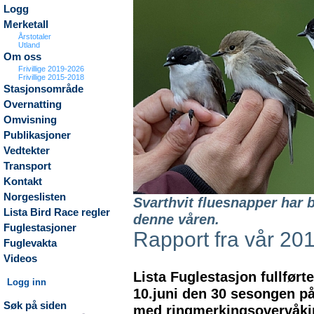
Logg
Merketall
Årstotaler
Utland
Om oss
Frivillige 2019-2026
Frivillige 2015-2018
Stasjonsområde
Overnatting
Omvisning
Publikasjoner
Vedtekter
Transport
Kontakt
Norgeslisten
Svarthvit fluesnapper har 
Lista Bird Race regler
denne våren.
Fuglestasjoner
Rapport fra vår 20
Fuglevakta
Videos
Lista Fuglestasjon fullført
Logg inn
10.juni den 30 sesongen på
Søk på siden
med ringmerkingsovervåk