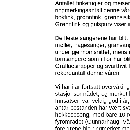
Antallet finkefugler og meise
ringmerkingsantall denne våren
bokfink, grønnfink, grønnsisi
Grønnfink og gulspurv viser 
De fleste sangerene har blitt 
møller, hagesanger, gransang
under gjennomsnittet, mens
tornsangere som i fjor har bli
Gråfluesnapper og svarthvit 
rekordantall denne våren.
Vi har i år fortsatt overvåkin
stasjonsområdet, og merket 
Innsatsen var veldig god i år,
antar bestanden har vært svak
hekkesesong, med bare 10 reir
fyrområdet (Gunnarhaug, Vågs
foreldrene ble ringmerket med 