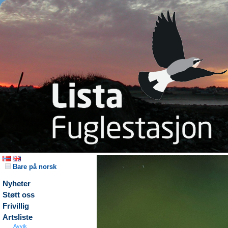
Bare på norsk
Nyheter
Støtt oss
Frivillig
Artsliste
Avvik