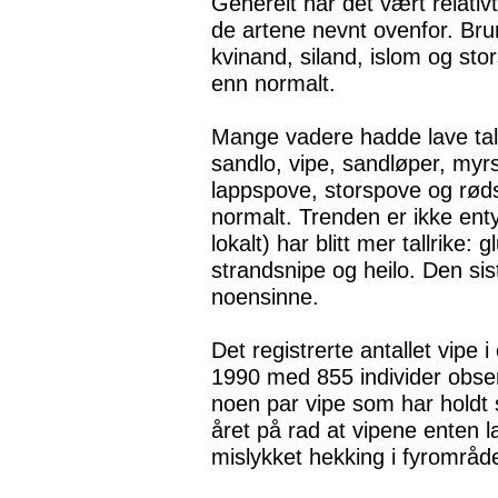
Generelt har det vært relativt 
de artene nevnt ovenfor. Bru
kvinand, siland, islom og stor
enn normalt.
Mange vadere hadde lave tall o
sandlo, vipe, sandløper, myr
lappspove, storspove og rødst
normalt. Trenden er ikke enty
lokalt) har blitt mer tallrike: 
strandsnipe og heilo. Den sis
noensinne.
Det registrerte antallet vipe
1990 med 855 individer obser
noen par vipe som har holdt 
året på rad at vipene enten l
mislykket hekking i fyrområde