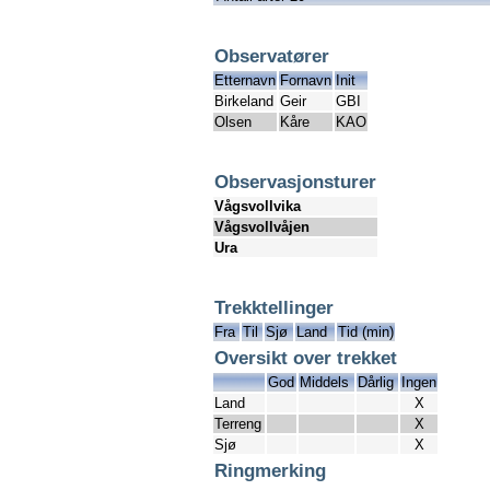
Observatører
Etternavn
Fornavn
Init
Birkeland
Geir
GBI
Olsen
Kåre
KAO
Observasjonsturer
Vågsvollvika
Vågsvollvåjen
Ura
Trekktellinger
Fra
Til
Sjø
Land
Tid (min)
Oversikt over trekket
God
Middels
Dårlig
Ingen
Land
X
Terreng
X
Sjø
X
Ringmerking