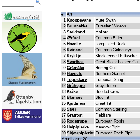
#
Art
1
Knoppsvane
Mute Swan
2
Brunnakke
Eurasian Wigeon
3
Stokkand
Mallard
4
Ærfugl
Common Eider
5
Havelle
Long-tailed Duck
6
Kvinand
Common Goldeneye
7
Krykkje
Black-legged Kittiwake
8
Svartbak
Great Black-backed Gull
9
Gråmåke
Herring Gull
10
Havsule
Northern Gannet
11
Toppskarv
European Shag
12
Gråhegre
Grey Heron
13
Kråke
Hooded Crow
14
Blåmeis
Blue Tit
15
Kjøttmeis
Great Tit
16
Stær
Common Starling
17
Gråtrost
Fieldfare
18
Rødstrupe
European Robin
19
Heipiplerke
Meadow Pipit
20
Skjærpiplerke
European Rock Pipit
Antall arter 20