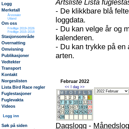
Artsliste Lista fuglesta
Logg
- De klikkbare blå fel
Merketall
Årstotaler
loggdata.
Utland
Om oss
- Du kan velge år og m
Frivillige 2019-2026
Frivillige 2015-2018
kalenderen.
Stasjonsområde
Overnatting
- Du kan trykke på en 
Omvisning
arten.
Publikasjoner
Vedtekter
Transport
Kontakt
Norgeslisten
Februar 2022
<<
I dag
>>
Lista Bird Race regler
M
T
O
T
F
L
S
Fuglestasjoner
5
1
2
3
4
5
6
Fuglevakta
6
7
8
9
10
11
12
13
Videos
7
14
15
16
17
18
19
20
8
21
22
23
24
25
26
27
Logg inn
9
28
Dagslogg
-
Månedslo
Søk på siden