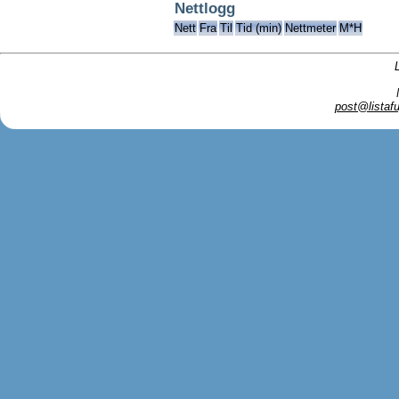
Nettlogg
Nett
Fra
Til
Tid (min)
Nettmeter
M*H
post@listafu