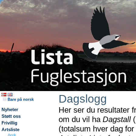
Dagslogg
Bare på norsk
Her ser du resultater 
Nyheter
Støtt oss
om du vil ha
Dagstall
(
Frivillig
(totalsum hver dag fo
Artsliste
Avvik