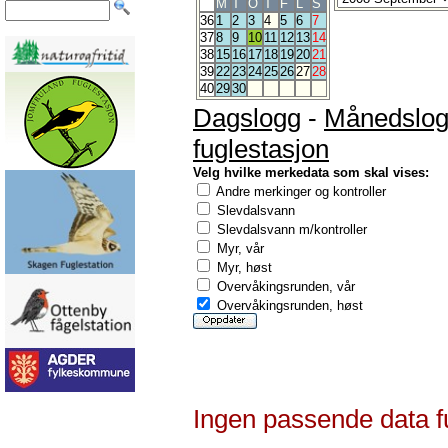
M
T
O
T
F
L
S
36
1
2
3
4
5
6
7
37
8
9
10
11
12
13
14
38
15
16
17
18
19
20
21
39
22
23
24
25
26
27
28
40
29
30
Dagslogg
-
Månedslo
fuglestasjon
Velg hvilke merkedata som skal vises:
Andre merkinger og kontroller
Slevdalsvann
Slevdalsvann m/kontroller
Myr, vår
Myr, høst
Overvåkingsrunden, vår
Overvåkingsrunden, høst
Ingen passende data f