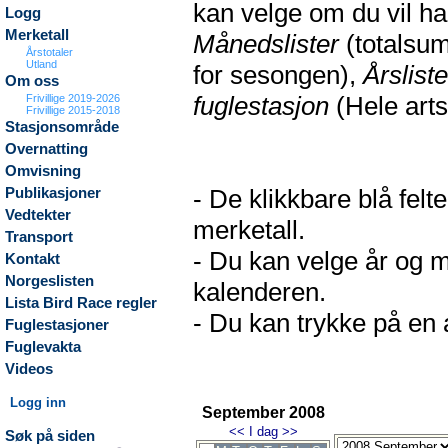
kan velge om du vil h
Logg
Merketall
Månedslister
(totalsum
Årstotaler
Utland
for sesongen),
Årsliste
Om oss
fuglestasjon
(Hele arts
Frivillige 2019-2026
Frivillige 2015-2018
Stasjonsområde
Overnatting
Omvisning
- De klikkbare blå fel
Publikasjoner
Vedtekter
merketall.
Transport
- Du kan velge år og m
Kontakt
Norgeslisten
kalenderen.
Lista Bird Race regler
- Du kan trykke på en a
Fuglestasjoner
Fuglevakta
Videos
Logg inn
September 2008
<<
I dag
>>
Søk på siden