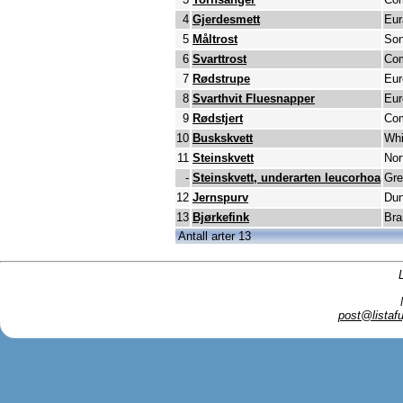
4
Gjerdesmett
Eur
5
Måltrost
Son
6
Svarttrost
Com
7
Rødstrupe
Eur
8
Svarthvit Fluesnapper
Eur
9
Rødstjert
Com
10
Buskskvett
Whi
11
Steinskvett
Nor
-
Steinskvett, underarten leucorhoa
Gre
12
Jernspurv
Du
13
Bjørkefink
Bra
Antall arter 13
post@listafu