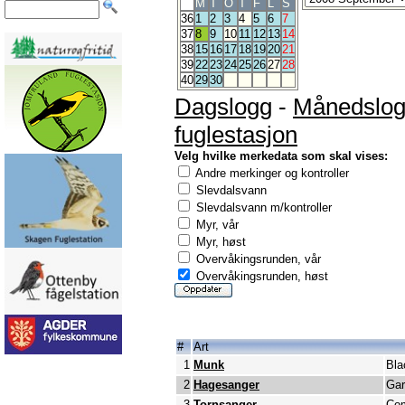
M
T
O
T
F
L
S
36
1
2
3
4
5
6
7
37
8
9
10
11
12
13
14
38
15
16
17
18
19
20
21
39
22
23
24
25
26
27
28
40
29
30
Dagslogg
-
Månedslo
fuglestasjon
Velg hvilke merkedata som skal vises:
Andre merkinger og kontroller
Slevdalsvann
Slevdalsvann m/kontroller
Myr, vår
Myr, høst
Overvåkingsrunden, vår
Overvåkingsrunden, høst
#
Art
1
Munk
Bla
2
Hagesanger
Gar
3
Tornsanger
Com