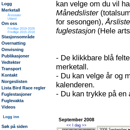
kan velge om du vil h
Logg
Merketall
Månedslister
(totalsum
Årstotaler
Utland
for sesongen),
Årsliste
Om oss
fuglestasjon
(Hele arts
Frivillige 2019-2026
Frivillige 2015-2018
Stasjonsområde
Overnatting
Omvisning
- De klikkbare blå fel
Publikasjoner
Vedtekter
merketall.
Transport
- Du kan velge år og m
Kontakt
Norgeslisten
kalenderen.
Lista Bird Race regler
- Du kan trykke på en a
Fuglestasjoner
Fuglevakta
Videos
Logg inn
September 2008
<<
I dag
>>
Søk på siden