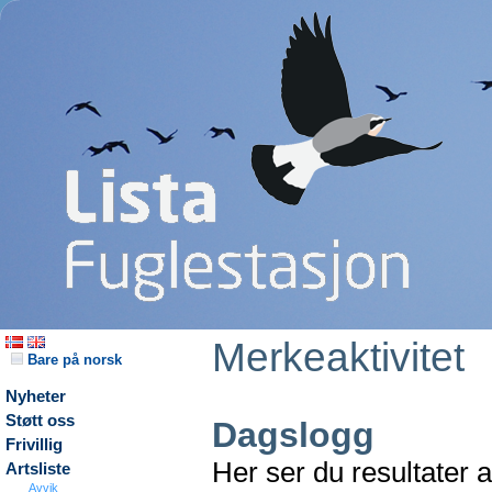
Merkeaktivitet
Bare på norsk
Nyheter
Støtt oss
Dagslogg
Frivillig
Her ser du resultater 
Artsliste
Avvik