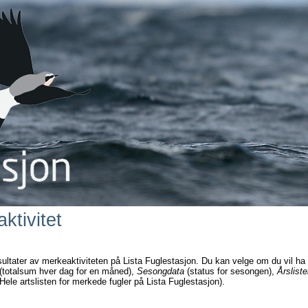
ktivitet
sultater av merkeaktiviteten på Lista Fuglestasjon. Du kan velge om du vil ha
(totalsum hver dag for en måned),
Sesongdata
(status for sesongen),
Årsliste
Hele artslisten for merkede fugler på Lista Fuglestasjon).