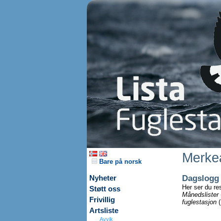
Merkea
Bare på norsk
Dagslogg
Nyheter
Her ser du re
Støtt oss
Månedslister
Frivillig
fuglestasjon
(
Artsliste
Avvik