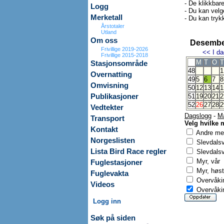
- De klikkbar
Logg
- Du kan velg
Merketall
- Du kan trykk
Årstotaler
Utland
Om oss
Desembe
Frivillige 2019-2026
<<
I da
Frivillige 2015-2018
M
T
O
T
Stasjonsområde
48
1
Overnatting
49
5
6
7
8
Omvisning
50
12
13
14
1
Publikasjoner
51
19
20
21
2
52
26
27
28
2
Vedtekter
Dagslogg
-
M
Transport
Velg hvilke 
Kontakt
Andre mer
Norgeslisten
Slevdals
Lista Bird Race regler
Slevdalsv
Myr, vår
Fuglestasjoner
Myr, høst
Fuglevakta
Overvåkin
Videos
Overvåkin
Logg inn
Søk på siden