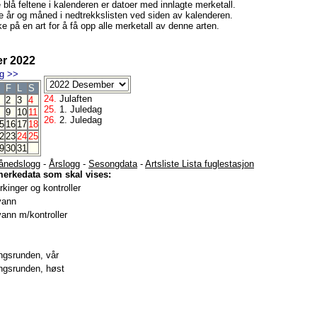
e blå feltene i kalenderen er datoer med innlagte merketall.
e år og måned i nedtrekkslisten ved siden av kalenderen.
e på en art for å få opp alle merketall av denne arten.
r 2022
g
>>
F
L
S
24.
Julaften
2
3
4
25.
1. Juledag
9
10
11
26.
2. Juledag
5
16
17
18
2
23
24
25
9
30
31
ånedslogg
-
Årslogg
-
Sesongdata
-
Artsliste Lista fuglestasjon
merkedata som skal vises:
kinger og kontroller
vann
ann m/kontroller
gsrunden, vår
gsrunden, høst