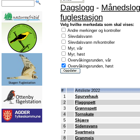
Dagslogg
-
Månedslo
fuglestasjon
Velg hvilke merkedata som skal vises:
Andre merkinger og kontroller
Slevdalsvann
Slevdalsvann m/kontroller
Myr, vår
Myr, høst
Overvåkingsrunden, vår
Overvåkingsrunden, høst
#
Artsliste 2022
1
Spurvehauk
2
Flaggspett
3
Grønnspett
4
Tornskate
5
Skjære
6
Sidensvans
7
Svartmeis
8
Granmeis