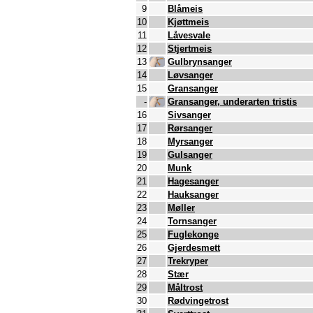
9
Blåmeis
10
Kjøttmeis
11
Låvesvale
12
Stjertmeis
13
Gulbrynsanger
14
Løvsanger
15
Gransanger
-
Gransanger, underarten tristis
16
Sivsanger
17
Rørsanger
18
Myrsanger
19
Gulsanger
20
Munk
21
Hagesanger
22
Hauksanger
23
Møller
24
Tornsanger
25
Fuglekonge
26
Gjerdesmett
27
Trekryper
28
Stær
29
Måltrost
30
Rødvingetrost