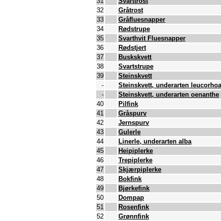
31
Svarttrost
32
Gråtrost
33
Gråfluesnapper
34
Rødstrupe
35
Svarthvit Fluesnapper
36
Rødstjert
37
Buskskvett
38
Svartstrupe
39
Steinskvett
-
Steinskvett, underarten leucorho
-
Steinskvett, underarten oenanthe
40
Pilfink
41
Gråspurv
42
Jernspurv
43
Gulerle
44
Linerle, underarten alba
45
Heipiplerke
46
Trepiplerke
47
Skjærpiplerke
48
Bokfink
49
Bjørkefink
50
Dompap
51
Rosenfink
52
Grønnfink