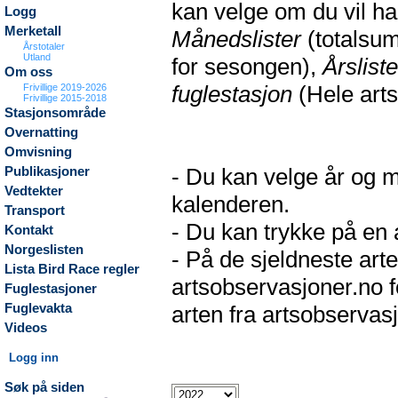
kan velge om du vil h
Logg
Merketall
Månedslister
(totalsum
Årstotaler
Utland
for sesongen),
Årsliste
Om oss
fuglestasjon
(Hele arts
Frivillige 2019-2026
Frivillige 2015-2018
Stasjonsområde
Overnatting
Omvisning
- Du kan velge år og m
Publikasjoner
Vedtekter
kalenderen.
Transport
- Du kan trykke på en a
Kontakt
Norgeslisten
- På de sjeldneste arte
Lista Bird Race regler
artsobservasjoner.no f
Fuglestasjoner
Fuglevakta
arten fra artsobservasj
Videos
Logg inn
Søk på siden