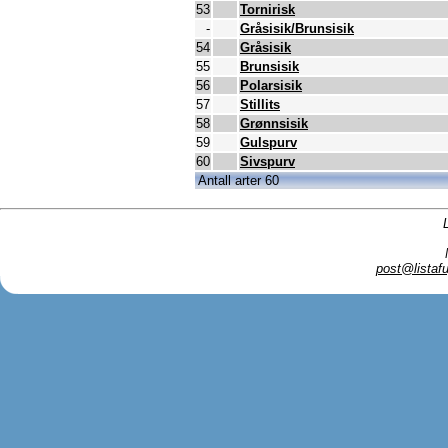
53
Tornirisk
-
Gråsisik/Brunsisik
54
Gråsisik
55
Brunsisik
56
Polarsisik
57
Stillits
58
Grønnsisik
59
Gulspurv
60
Sivspurv
Antall arter 60
post@listafu