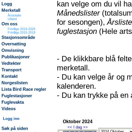
kan velge om du vil h
Logg
Merketall
Månedslister
(totalsum
Årstotaler
Utland
for sesongen),
Årsliste
Om oss
fuglestasjon
(Hele arts
Frivillige 2019-2026
Frivillige 2015-2018
Stasjonsområde
Overnatting
Omvisning
- De klikkbare blå fel
Publikasjoner
Vedtekter
merketall.
Transport
- Du kan velge år og m
Kontakt
Norgeslisten
kalenderen.
Lista Bird Race regler
- Du kan trykke på en a
Fuglestasjoner
Fuglevakta
Videos
Logg inn
Oktober 2024
<<
I dag
>>
Søk på siden