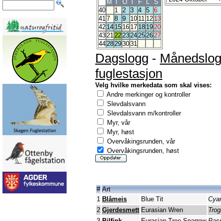
M
T
O
T
F
L
S
40
1
2
3
4
5
6
41
7
8
9
10
11
12
13
42
14
15
16
17
18
19
20
43
21
22
23
24
25
26
27
44
28
29
30
31
Dagslogg
-
Månedslo
fuglestasjon
Velg hvilke merkedata som skal vises:
Andre merkinger og kontroller
Slevdalsvann
Slevdalsvann m/kontroller
Myr, vår
Myr, høst
Overvåkingsrunden, vår
Overvåkingsrunden, høst
#
Art
1
Blåmeis
Blue Tit
Cyan
2
Gjerdesmett
Eurasian Wren
Trog
3
Pilfink
Eurasian Tree Sparrow
Pas