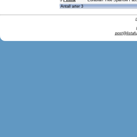
Antall arter 3
post@listafu