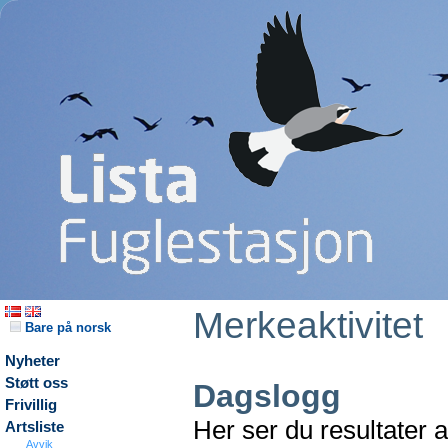
Merkeaktivitet
Bare på norsk
Nyheter
Støtt oss
Dagslogg
Frivillig
Her ser du resultater 
Artsliste
Avvik