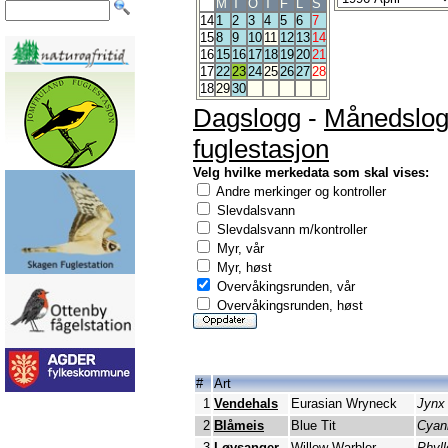
M
T
O
T
F
L
S
14
1
2
3
4
5
6
7
15
8
9
10
11
12
13
14
16
15
16
17
18
19
20
21
17
22
23
24
25
26
27
28
18
29
30
Dagslogg
-
Månedslo
fuglestasjon
Velg hvilke merkedata som skal vises:
Andre merkinger og kontroller
Slevdalsvann
Slevdalsvann m/kontroller
Myr, vår
Myr, høst
Overvåkingsrunden, vår
Overvåkingsrunden, høst
#
Art
1
Vendehals
Eurasian Wryneck
Jynx 
2
Blåmeis
Blue Tit
Cyan
3
Løvsanger
Willow Warbler
Phyll