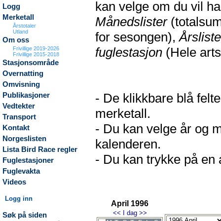
kan velge om du vil h
Logg
Merketall
Månedslister
(totalsum
Årstotaler
Utland
for sesongen),
Årsliste
Om oss
fuglestasjon
(Hele arts
Frivillige 2019-2026
Frivillige 2015-2018
Stasjonsområde
Overnatting
Omvisning
- De klikkbare blå fel
Publikasjoner
Vedtekter
merketall.
Transport
- Du kan velge år og m
Kontakt
Norgeslisten
kalenderen.
Lista Bird Race regler
- Du kan trykke på en a
Fuglestasjoner
Fuglevakta
Videos
Logg inn
April 1996
<<
I dag
>>
Søk på siden