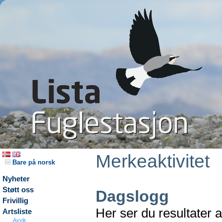
Merkeaktivitet
Bare på norsk
Nyheter
Støtt oss
Dagslogg
Frivillig
Her ser du resultater 
Artsliste
Avvik