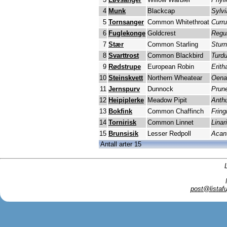
4
Munk
Blackcap
Sylvi
5
Tornsanger
Common Whitethroat
Curr
6
Fuglekonge
Goldcrest
Regul
7
Stær
Common Starling
Sturn
8
Svarttrost
Common Blackbird
Turd
9
Rødstrupe
European Robin
Erith
10
Steinskvett
Northern Wheatear
Oena
11
Jernspurv
Dunnock
Prune
12
Heipiplerke
Meadow Pipit
Anthu
13
Bokfink
Common Chaffinch
Fring
14
Tornirisk
Common Linnet
Linar
15
Brunsisik
Lesser Redpoll
Acan
Antall arter 15
post@listafu