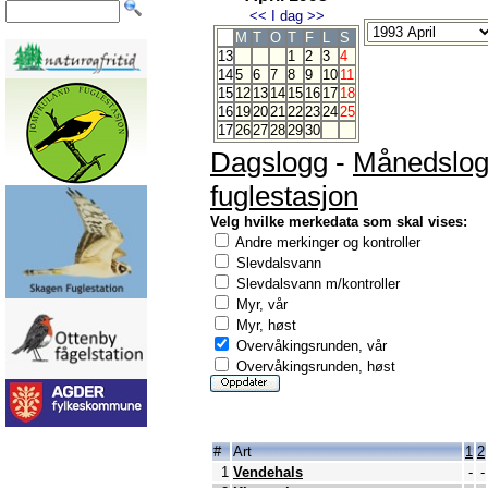
<<
I dag
>>
M
T
O
T
F
L
S
13
1
2
3
4
14
5
6
7
8
9
10
11
15
12
13
14
15
16
17
18
16
19
20
21
22
23
24
25
17
26
27
28
29
30
Dagslogg
-
Månedslo
fuglestasjon
Velg hvilke merkedata som skal vises:
Andre merkinger og kontroller
Slevdalsvann
Slevdalsvann m/kontroller
Myr, vår
Myr, høst
Overvåkingsrunden, vår
Overvåkingsrunden, høst
#
Art
1
2
1
Vendehals
-
-