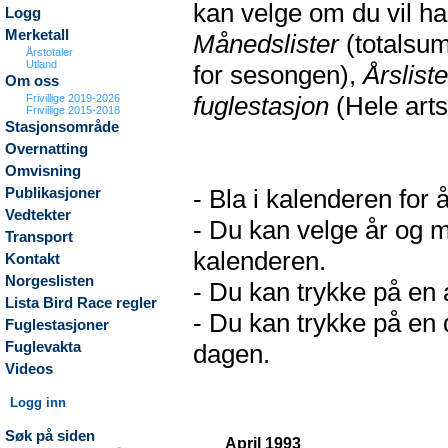
kan velge om du vil h
Logg
Merketall
Månedslister
(totalsum
Årstotaler
Utland
for sesongen),
Årsliste
Om oss
fuglestasjon
(Hele arts
Frivillige 2019-2026
Frivillige 2015-2018
Stasjonsområde
Overnatting
Omvisning
- Bla i kalenderen for 
Publikasjoner
Vedtekter
- Du kan velge år og m
Transport
kalenderen.
Kontakt
Norgeslisten
- Du kan trykke på en a
Lista Bird Race regler
- Du kan trykke på en d
Fuglestasjoner
Fuglevakta
dagen.
Videos
Logg inn
Søk på siden
April 1993