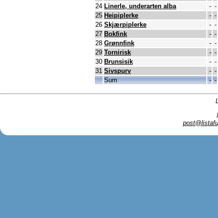
24
Linerle, underarten alba
-
-
25
Heipiplerke
-
-
26
Skjærpiplerke
-
-
27
Bokfink
-
-
28
Grønnfink
-
-
29
Tornirisk
-
-
30
Brunsisik
-
-
31
Sivspurv
-
-
Sum
-
-
post@listafu