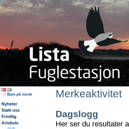
Merkeaktivitet
Bare på norsk
Nyheter
Støtt oss
Dagslogg
Frivillig
Her ser du resultater 
Artsliste
Avvik