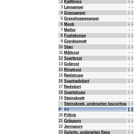
2
Kjøttmeis
-
-
3
Løvsanger
-
-
4
Gransanger
-
-
5
Gresshoppesanger
-
-
6
Munk
-
-
7
Møller
-
-
8
Fuglekonge
-
-
9
Gjerdesmett
-
-
10
Stær
-
-
11
Måltrost
-
-
12
Svarttrost
-
-
13
Gråtrost
-
-
14
Ringtrost
-
-
15
Rødstrupe
-
-
16
Svartrødstjert
-
-
17
Rødstjert
-
-
18
Svartstrupe
-
-
19
Steinskvett
-
-
-
Steinskvett, underarten leucorhoa
-
-
#
Art
1
2
20
Pilfink
-
-
21
Gråspurv
-
-
22
Jernspurv
-
-
23
Gulerle, underarten flava
-
-