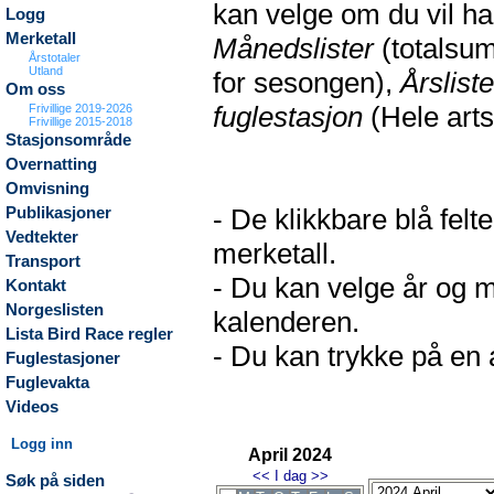
kan velge om du vil h
Logg
Merketall
Månedslister
(totalsum
Årstotaler
Utland
for sesongen),
Årsliste
Om oss
fuglestasjon
(Hele arts
Frivillige 2019-2026
Frivillige 2015-2018
Stasjonsområde
Overnatting
Omvisning
- De klikkbare blå fel
Publikasjoner
Vedtekter
merketall.
Transport
- Du kan velge år og m
Kontakt
Norgeslisten
kalenderen.
Lista Bird Race regler
- Du kan trykke på en a
Fuglestasjoner
Fuglevakta
Videos
Logg inn
April 2024
<<
I dag
>>
Søk på siden