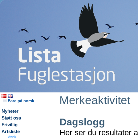
Merkeaktivitet
Bare på norsk
Nyheter
Støtt oss
Dagslogg
Frivillig
Her ser du resultater 
Artsliste
Avvik