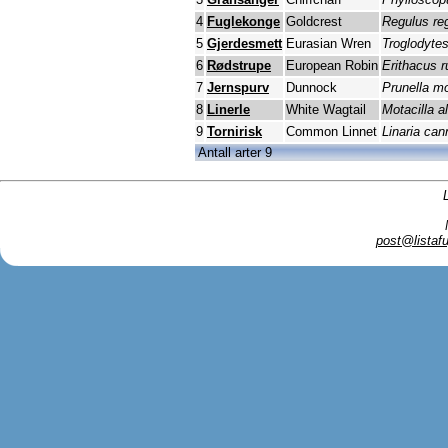
4
Fuglekonge
Goldcrest
Regulus re
5
Gjerdesmett
Eurasian Wren
Troglodytes
6
Rødstrupe
European Robin
Erithacus r
7
Jernspurv
Dunnock
Prunella mo
8
Linerle
White Wagtail
Motacilla a
9
Tornirisk
Common Linnet
Linaria can
Antall arter 9
post@listafu