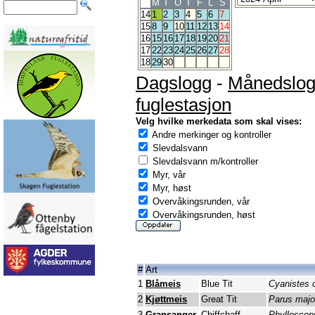
M
T
O
T
F
L
S
14
1
2
3
4
5
6
7
15
8
9
10
11
12
13
14
16
15
16
17
18
19
20
21
17
22
23
24
25
26
27
28
18
29
30
Dagslogg
-
Månedslo
fuglestasjon
Velg hvilke merkedata som skal vises:
Andre merkinger og kontroller
Slevdalsvann
Slevdalsvann m/kontroller
Myr, vår
Myr, høst
Overvåkingsrunden, vår
Overvåkingsrunden, høst
#
Art
1
Blåmeis
Blue Tit
Cyanistes 
2
Kjøttmeis
Great Tit
Parus majo
3
Gransanger
Chiffchaff
Phylloscopu