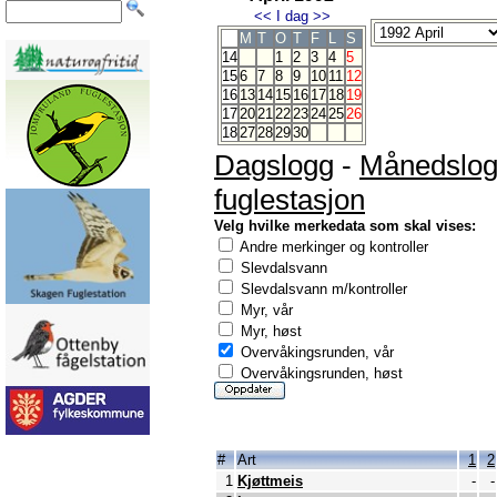
<<
I dag
>>
M
T
O
T
F
L
S
14
1
2
3
4
5
15
6
7
8
9
10
11
12
16
13
14
15
16
17
18
19
17
20
21
22
23
24
25
26
18
27
28
29
30
Dagslogg
-
Månedslo
fuglestasjon
Velg hvilke merkedata som skal vises:
Andre merkinger og kontroller
Slevdalsvann
Slevdalsvann m/kontroller
Myr, vår
Myr, høst
Overvåkingsrunden, vår
Overvåkingsrunden, høst
#
Art
1
2
1
Kjøttmeis
-
-