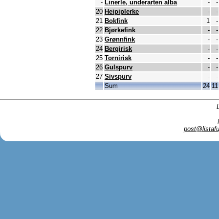
-
Linerle, underarten alba
-
-
20
Heipiplerke
-
-
21
Bokfink
1
-
22
Bjørkefink
-
-
23
Grønnfink
-
-
24
Bergirisk
-
-
25
Tornirisk
-
-
26
Gulspurv
-
-
27
Sivspurv
-
-
Sum
24
11
post@listafu