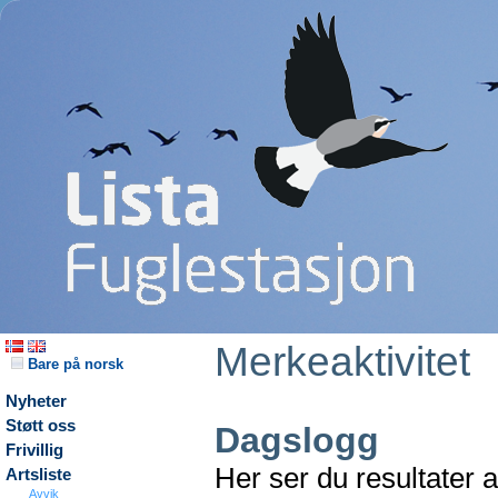
Merkeaktivitet
Bare på norsk
Nyheter
Støtt oss
Dagslogg
Frivillig
Her ser du resultater 
Artsliste
Avvik