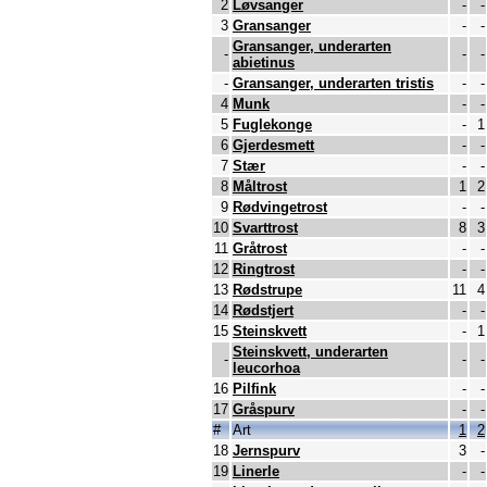
2
Løvsanger
-
-
3
Gransanger
-
-
Gransanger, underarten
-
-
-
abietinus
-
Gransanger, underarten tristis
-
-
4
Munk
-
-
5
Fuglekonge
-
1
6
Gjerdesmett
-
-
7
Stær
-
-
8
Måltrost
1
2
9
Rødvingetrost
-
-
10
Svarttrost
8
3
11
Gråtrost
-
-
12
Ringtrost
-
-
13
Rødstrupe
11
4
14
Rødstjert
-
-
15
Steinskvett
-
1
Steinskvett, underarten
-
-
-
leucorhoa
16
Pilfink
-
-
17
Gråspurv
-
-
#
Art
1
2
18
Jernspurv
3
-
19
Linerle
-
-