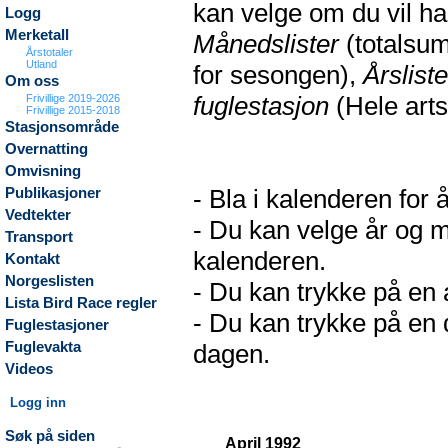
kan velge om du vil h
Logg
Merketall
Månedslister
(totalsum
Årstotaler
Utland
for sesongen),
Årsliste
Om oss
fuglestasjon
(Hele arts
Frivillige 2019-2026
Frivillige 2015-2018
Stasjonsområde
Overnatting
Omvisning
- Bla i kalenderen for 
Publikasjoner
Vedtekter
- Du kan velge år og m
Transport
kalenderen.
Kontakt
Norgeslisten
- Du kan trykke på en a
Lista Bird Race regler
- Du kan trykke på en d
Fuglestasjoner
Fuglevakta
dagen.
Videos
Logg inn
Søk på siden
April 1992