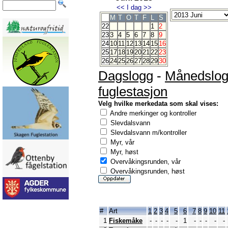
<<
I dag
>>
M
T
O
T
F
L
S
22
1
2
23
3
4
5
6
7
8
9
24
10
11
12
13
14
15
16
25
17
18
19
20
21
22
23
26
24
25
26
27
28
29
30
Dagslogg
-
Månedslo
fuglestasjon
Velg hvilke merkedata som skal vises:
Andre merkinger og kontroller
Slevdalsvann
Slevdalsvann m/kontroller
Myr, vår
Myr, høst
Overvåkingsrunden, vår
Overvåkingsrunden, høst
#
Art
1
2
3
4
5
6
7
8
9
10
11
1
Fiskemåke
-
-
-
-
-
1
-
-
-
-
-