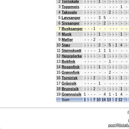
2
Tornskate
-
-
-
-
1
-
-
-
-
-
-
3
Toppmeis
-
-
-
-
-
-
-
-
-
1
-
4
Taksvale
-
-
-
-
-
-
2
-
-
-
-
5
Løvsanger
-
-
-
-
3
5
-
-
-
-
-
6
Sivsanger
-
-
-
-
-
2
-
-
-
-
-
7
Busksanger
-
-
-
1
-
-
-
-
-
-
-
8
Munk
-
-
-
-
1
-
-
-
-
1
-
9
Møller
-
-
-
2
-
-
-
-
-
-
-
10
Stær
-
-
-
-
2
-
5
-
1
4
-
11
Steinskvett
-
-
-
-
1
1
1
-
-
-
-
12
Heipiplerke
-
-
-
-
-
1
-
-
-
-
-
13
Bokfink
-
-
-
-
-
-
1
-
-
-
-
14
Rosenfink
-
-
-
-
1
-
-
-
-
-
-
15
Grønnfink
-
-
-
-
-
-
2
-
-
-
-
16
Tornirisk
-
-
-
2
-
-
1
-
-
1
-
17
Gråsisik
-
-
-
-
1
-
-
-
-
-
-
18
Brunsisik
-
-
-
2
-
-
-
-
-
1
-
19
Grønnsisik
1
-
-
-
-
4
1
-
1
4
-
Sum
1
-
-
7
10
14
13
-
2
12
-
post@listafu