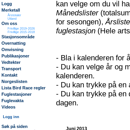
kan velge om du vil h
Logg
Merketall
Månedslister
(totalsum
Årstotaler
Utland
for sesongen),
Årsliste
Om oss
fuglestasjon
(Hele arts
Frivillige 2019-2026
Frivillige 2015-2018
Stasjonsområde
Overnatting
Omvisning
- Bla i kalenderen for 
Publikasjoner
Vedtekter
- Du kan velge år og m
Transport
kalenderen.
Kontakt
Norgeslisten
- Du kan trykke på en a
Lista Bird Race regler
- Du kan trykke på en d
Fuglestasjoner
Fuglevakta
dagen.
Videos
Logg inn
Søk på siden
Juni 2013