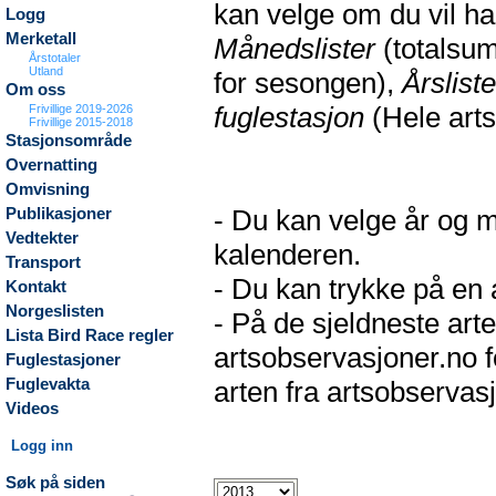
kan velge om du vil h
Logg
Merketall
Månedslister
(totalsum
Årstotaler
Utland
for sesongen),
Årsliste
Om oss
fuglestasjon
(Hele arts
Frivillige 2019-2026
Frivillige 2015-2018
Stasjonsområde
Overnatting
Omvisning
- Du kan velge år og m
Publikasjoner
Vedtekter
kalenderen.
Transport
- Du kan trykke på en a
Kontakt
Norgeslisten
- På de sjeldneste arte
Lista Bird Race regler
artsobservasjoner.no f
Fuglestasjoner
Fuglevakta
arten fra artsobservasj
Videos
Logg inn
Søk på siden