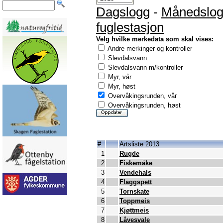
Dagslogg
-
Månedslo
fuglestasjon
Velg hvilke merkedata som skal vises:
Andre merkinger og kontroller
Slevdalsvann
Slevdalsvann m/kontroller
Myr, vår
Myr, høst
Overvåkingsrunden, vår
Overvåkingsrunden, høst
#
Artsliste 2013
1
Rugde
2
Fiskemåke
3
Vendehals
4
Flaggspett
5
Tornskate
6
Toppmeis
7
Kjøttmeis
8
Låvesvale