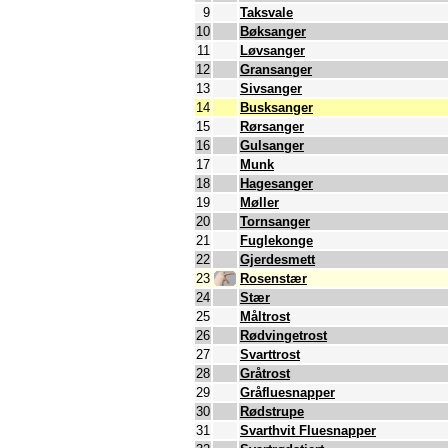
9
Taksvale
10
Bøksanger
11
Løvsanger
12
Gransanger
13
Sivsanger
14
Busksanger
15
Rørsanger
16
Gulsanger
17
Munk
18
Hagesanger
19
Møller
20
Tornsanger
21
Fuglekonge
22
Gjerdesmett
23
Rosenstær
24
Stær
25
Måltrost
26
Rødvingetrost
27
Svarttrost
28
Gråtrost
29
Gråfluesnapper
30
Rødstrupe
31
Svarthvit Fluesnapper