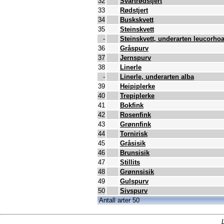
32
Svartrødstjert
33
Rødstjert
34
Buskskvett
35
Steinskvett
-
Steinskvett, underarten leucorho
36
Gråspurv
37
Jernspurv
38
Linerle
-
Linerle, underarten alba
39
Heipiplerke
40
Trepiplerke
41
Bokfink
42
Rosenfink
43
Grønnfink
44
Tornirisk
45
Gråsisik
46
Brunsisik
47
Stillits
48
Grønnsisik
49
Gulspurv
50
Sivspurv
Antall arter 50